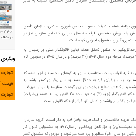
متوسط افزایش مستمری بازنشستگان سازمان تأمین اجتماعی، نسبت به سایر
ای آخرین مرحله در سال ۱۴۰۵طبق جزء (۲) بند (ر) ماده ۲۸ قانون برنامه هفتم پیشرفت مصوب مجلس شورای اسلامی، سازمان تأمین
اینفوگراف
ش را با روش مشخص ظرف سه سال اجرایی کند؛ این سازمان نیز دو
در منطقه و
داقل‌بگیر، به منظور تحقق هدف نهایی قانونگذار مبنی بر رسیدن به
۹۰درصد نسبت مستمری زمان برقراری، طی مرحله اول سال ۱۴۰۳ (۴۰ درصد)، مرحله دوم سال ۱۴۰۴ (۳۰ درصد) و در سال ۱۴۰۵ در سومین گام
وبگردی
تجارت 
به کلیه افراد نیست، متناسب سازی به‌ گونه‌ای محاسبه و اجرا شده که
 لحاظ متناسب‌سازی، از ۹۰درصد نسبت مستمری زمان برقراری فرد به حداقل دستمزد سال برقراری کمتر نباشد. به
قیمت 
ده و از کاهش سطح برخورداری این گروه در مقایسه با میزان دریافتی
در زمان برقراری مستمری، جلوگیری می‌شود. این فرمول دقیقاً عین حکم قانون‌گذار (جزء (۲) بند «ر» ماده ۲۸ قانون برنامه هفتم پیشرفت)
تجارت آ
اتر از حکم قانونی است.
هزینه عائله‌مندی و کمک‌هزینه اولاد) لازم به ذکر است، اگرچه سازمان
قانونا تکلیف به پرداخت آن ندارد. سه مورد کمک هزینه مسکن، کمک معیشت(بن) و حق تاهل پرداختی از سال۱۴۰۳ به مشمولین قانون کار
نگین دو سال آخر) منظور و پرداخت می‌شوند و موردی که مشمول کسر