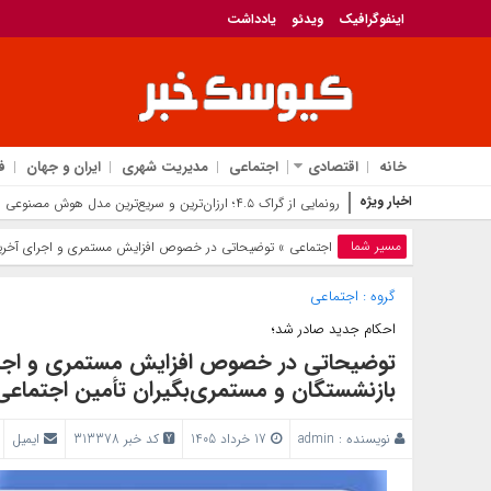
اینفوگرافیک
ویدئو
یادداشت
خانه
اقتصادی
اجتماعی
مدیریت شهری
ایران و جهان
ف
اخبار ویژه
انقل
مسیر شما
اجتماعی
» توضیحاتی در خصوص افزایش مستمری و اجرای آخرین م
گروه :
اجتماعی
احکام جدید صادر شد؛
توضیحاتی در خصوص افزایش مستمری و اجرا
بازنشستگان و مستمری‌بگیران تأمین اجتماعی در 
نویسنده :
admin
17 خرداد 1405
کد خبر 313378
ایمیل