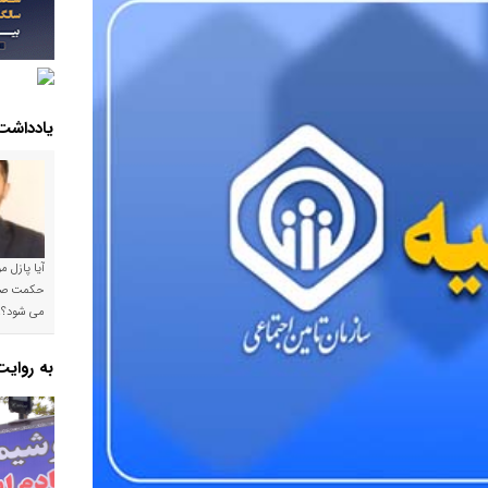
یادداشت
آیا پازل 
می شود؟!
به روای