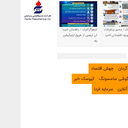
یک / مسیر پیشرفت
اینفوگرافیک / راهنمای خرید
یژه اقتصادی لامرد
ارز اربعین از طریق اپلیکیشن
بله
گردان
جهش اقتصاد
گوشی سامسونگ
کیوسک خبر
نلاین
سرمایه فردا