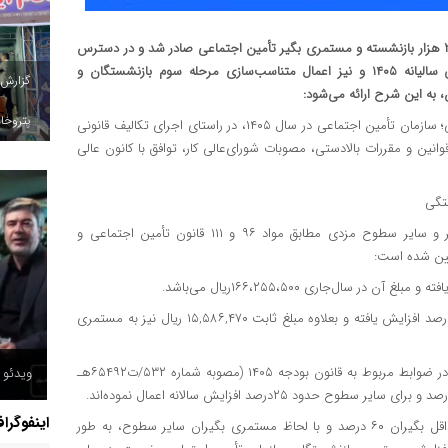
احکام افزایش سالانه و متناسب‌سازی ۱۴۰۵ حدود ۵ میلیون نفر و ۲۰۰ هزار بازنشسته و مستمری بگیر تأمین اجتماعی صادر شد و در دسترس
قرار گرفت. توضیحات لازم درخصوص روش محاسبه افزایش حقوق سالیانه ۱۴۰۵ و نیز اعمال متناسب‌سازی مرحله سوم بازنشستگان و
گزارش
 به این شرح ارائه می‌شود:
پتروخاد
به نقل از روابط عمومی سازمان تأمین اجتماعی؛ سازمان تأمین اجتماعی در سال ۱۴۰۵، در راستای اجرای تکالیف قانونی
ین و مقررات بالادستی، مصوبات شورای‌عالی کار، توافق با کانون عالی
تگی
بر این اساس، میزان افزایش مستمری مستمری‌بگیران حداقل‌بگیر و سایر سطوح مزدی مطابق مواد ۹۶ و ۱۱۱ قانون تأمین اجتماعی و
ب) مستمری دریافتی سایر سطوح، نسبت به سال قبل به میزان ۴۵درصد افزایش یافته و بعلاوه مبلغ ثابت ۱۵,۵۸۶,۴۷۰ ریال نیز به مستمری
لازم به ذکر است، سایر صندوق‌های بازنشستگی به‌موجب حکم مقرر در ضوابط مربوط به قانون بودجه ۱۴۰۵ (مصوبه شماره ۵۳۲‏/ت۶۵۴۹۲هـ
ویدئو /
اینفوگرا
در حالی که حقوق (مستمری) بازنشستگان تأمین اجتماعی برای حداقل بگیران ۶۰ درصد و با لحاظ مستمری بگیران سایر سطوح، به طور