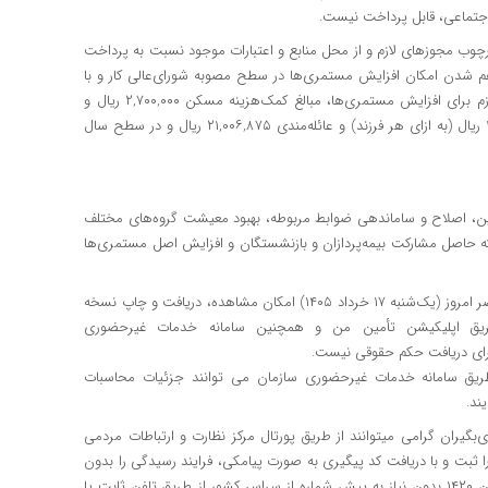
 اجتماعی، قابل پرداخت نیست.
رچوب مجوزهای لازم و از محل منابع و اعتبارات موجود نسبت به پرداخت
راهم شدن امکان افزایش مستمری‌ها در سطح مصوبه شورای‌عالی کار و با
توجه به محدودیت‌های اعتباری و اولویت سازمان در تأمین منابع لازم برای افزایش مستمری‌ها، مبالغ کمک‌هزینه مسکن ۲,۷۰۰,۰۰۰ ریال و
کمک به تأمین معیشت ۶,۰۰۰,۰۰۰ ریال، کمک‌هزینه اولاد ۱۷,۱۹۳,۷۶۵ ریال (به ازای هر فرزند) و عائله‌مندی ۲۱,۰۰۶,۸۷۵ ریال و در سطح سال
۱۴۰ با هدف اجرای دقیق قوانین، اصلاح و ساماندهی ضوابط مربوطه، بهبود معیشت گروه‌های مختلف
ه حاصل مشارکت بیمه‌پردازان و بازنشستگان و افزایش اصل مستمری‌ها
احکام جدید بازنشستگان و مستمری‌بگیران سازمان، صادر و از روز عصر امروز (یک‌شنبه ۱۷ خرداد ۱۴۰۵) امکان مشاهده، دریافت و چاپ نسخه
طریق اپلیکیشن تأمین من و همچنین سامانه خدمات غیرحضوری
طریق سامانه خدمات غیرحضوری سازمان می ‌توانند جزئیات محاسبات
ند.
بگیران گرامی میتوانند از طریق پورتال مرکز نظارت و ارتباطات مردمی
h/ درخواست و اعتراض خود را ثبت و با دریافت کد پیگیری به صورت پیامکی، فرایند رسیدگی را بدون
نیاز به مراجعه حضوری دنبال نمایند. همچنین این مرکز با شماره تلفن ۱۴۲۰ بدون نیاز به پیش شماره از سراسر کشور از طریق تلفن ثابت یا