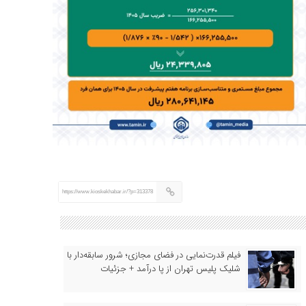
https://www.kioskekhabar.ir/?p=313378
فیلم قدرت‌نمایی در فضای مجازی؛ شرور سابقه‌دار با
شلیک پلیس تهران از پا درآمد + جزئیات