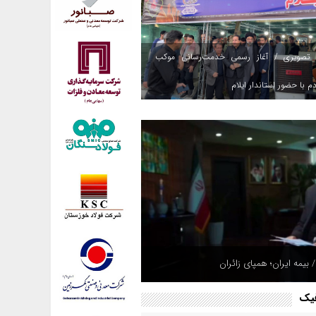
 تصویری / آغاز رسمی خدمت‌رسانی موکب
م با حضور استاندار ایلام
 بیمه ایران؛ همپای زائران
فیک