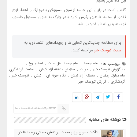
این ماه عزیز باشیم.
گفتنی است در پایان این جلسه از سوی مسوولان بندرچارک با اهداء لوح
تقدیر از محمد طاهری رئیس اداره بندر چارک به عنوان مسوول دلسوز،
توانمند و پر تلاش قدردانی شد.
برای مطالعه جدیدترین تحلیل‌ها و رویدادهای اقتصادی، به
مراجعه کنید.
سایت کیوسک خبر
امام جمعه
امام جمعه اهل سنت
اهداء لوح
برچسب ها :
,
,
,
به گزارش کیوسک خبر
دولت
سازمان منطقه آزاد کیش
صنعت گردشگری
,
,
,
,
ماه مبارک رمضان
منطقه آزاد کیش
نگاه حرفه ای
کیش
کیوسک خبر
,
,
,
,
,
گردشگری
گزارش کیوسک خبر
,
https://www.kioskekhabar.ir/?p=217760
نوشته های مشابه
تأکید معاون وزیر صمت بر نقش حیاتی رسانه‌ها در