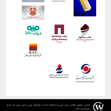
تمامی حقوق مطالب برای "بصیرت"محفوظ است و هرگونه کپی برداری بدون ذکر منبع
ممنوع می باشد.