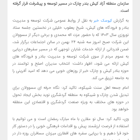
سازمان منطقه آزاد کیش بندر چارک در مسیر توسعه و پیشرفت قرار گرفته
است.
به گزارش
به نقل از روابط عمومی شرکت توسعه و مدیریت
کیوسک خبر
بنادر و فرودگاه های کیش، شیخ یعقوب خلیلی در نخستین جلسه ستاد
نوروزی سال ۱۴۰۳ که با حضور عزت اله محمدی و برخی دیگر از مسوولان
این شرکت صبح امروز سه شنبه ۲۴ بهمن در سالن اجتماعات برگزار شد،
ضمن قدردانی از ارائه خدمات شایان توجهی که در مسیر سفرهای دریایی
به عموم مردم از سوی شرکت توسعه و مدیریت بنادر و فرودگاه های
کیش ارائه می شود، اظهار داشت: انتخاب مدیران اصلح و توانمند در
حوزه بنادر کیش و چارک خبر از روزهای خوبی می دهد که امید آفرینی را
به جامعه تزریق می کند.
امام جمعه اهل سنت شیبکوه، تاکید کرد: نگاه حرفه ای مسوولان برای
تبدیل شدن چارک و شیبکوه به منطقه گردشگری نوید بخش ایجاد تحول
در حوزه های مختلف به ویژه صنعت گردشگری و اقتصادی این منطقه
خواهد بود.
وی، تاکید کرد: سال نو مقارن با ماه مبارک رمضان است و می توانیم با
استفاده از فرصت ارزشمند پیش رو اقدامات فرهنگی خوبی را در دستور کار
خود قرا دهیم و با برپایی سفره های افطاری میزبان مسافران روزه دار در