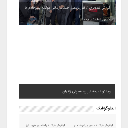
گزارش تصویری / آغاز رسمی خدمت‌رسانی موکب پتروخادم با
حضور استاندار ایلام
ویدئو / بیمه ایران؛ همپای زائران
اینفوگرافیک
اینفوگرافیک / مسیر پیشرفت در
اینفوگرافیک / راهنمای خرید ارز