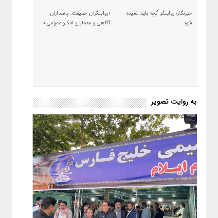
خبرنگار؛ روایتگر آنچه باید شنیده
«روایتگران حقیقت، پاسداران
شود
آگاهی و معماران افکار عمومی،»
به روایت تصویر