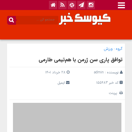
گروه :
ورزش
توافق پاری سن ژرمن با هم‌تیمی طارمی
نویسنده :
admin
28 خرداد 1401
کد خبر 155483
ایمیل
پرینت