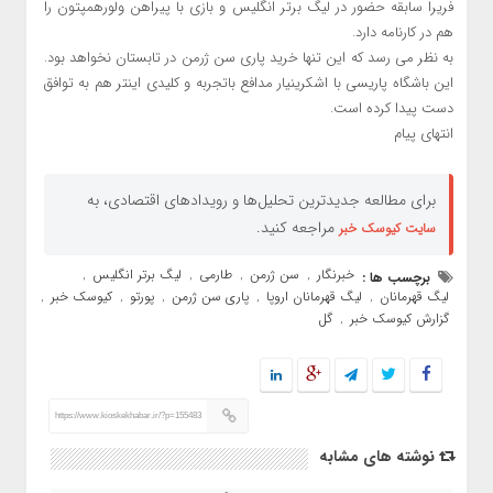
فریرا سابقه حضور در لیگ برتر انگلیس و بازی با پیراهن ولورهمپتون را
هم در کارنامه دارد.
به نظر می رسد که این تنها خرید پاری سن ژرمن در تابستان نخواهد بود.
این باشگاه پاریسی با اشکرینیار مدافع باتجربه و کلیدی اینتر هم به توافق
دست پیدا کرده است.
انتهای پیام
برای مطالعه جدیدترین تحلیل‌ها و رویدادهای اقتصادی، به
مراجعه کنید.
سایت کیوسک خبر
خبرنگار
سن ژرمن
طارمی
لیگ برتر انگلیس
برچسب ها :
,
,
,
,
لیگ قهرمانان
لیگ قهرمانان اروپا
پاری سن ژرمن
پورتو
کیوسک خبر
,
,
,
,
,
گزارش کیوسک خبر
گل
,
https://www.kioskekhabar.ir/?p=155483
نوشته های مشابه