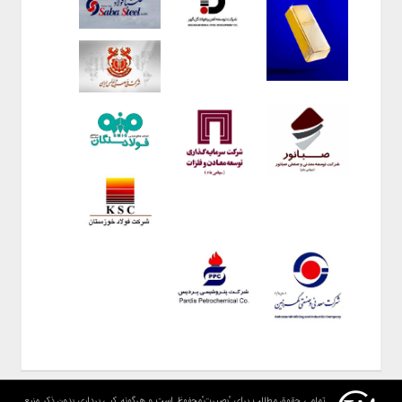
تمامی حقوق مطالب برای "بصیرت"محفوظ است و هرگونه کپی برداری بدون ذکر منبع