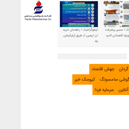
یک / مسیر پیشرفت
اینفوگرافیک / راهنمای خرید
یژه اقتصادی لامرد
ارز اربعین از طریق اپلیکیشن
بله
گردان
جهش اقتصاد
گوشی سامسونگ
کیوسک خبر
نلاین
سرمایه فردا