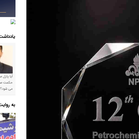
یادداشت
آیا پازل 
می شود؟!
به روای