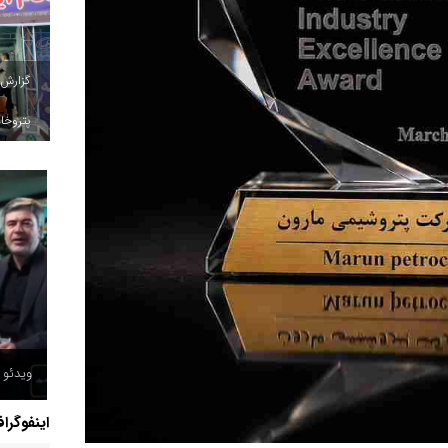
گزارش
پتروخاد
ویدئو /
اینفوگرا