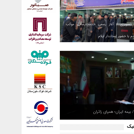
 تصویری / آغاز رسمی خدمت‌رسانی موکب
م با حضور استاندار ایلام
 بیمه ایران؛ همپای زائران
فیک