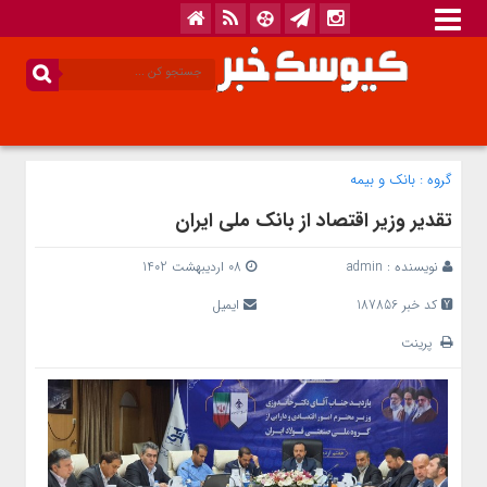
گروه :
بانک‌ و بیمه
تقدیر وزیر اقتصاد از بانک ملی ایران
نویسنده :
admin
08 اردیبهشت 1402
کد خبر 187856
ایمیل
پرینت