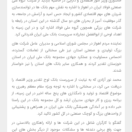
خاندوزی وزیر امور اقتصادی و دارایی در حاشیه بازدید از شرکت گروه ملی
صنعتی فولاد ایران در اهواز با اشاره به نقش مهم بانک ها در توانمندسازی
شریان های مهم اقتصادی کشور و ایجاد حس امید و آرامش در جامعه، به
گذر موفقیت آمیز از بحران های دو سال گذشته در این استان در رابطه با
شرکت های بزرگی همچون گروه ملی فولاد اشاره کرد و در این زمینه با
اهداء لوحی از ابوالفضل نجارزاده سرپرست بانک ملی ایران قدردانی کرد.
نماینده مردم اهواز در مجلس شورای اسلامی و مدیران عامل شرکت های
بزرگ تولیدی و صنعتی استان نیز طی سخنانی از تعاملات گسترده،
احساس مسئولیت و عملکرد جهادی مجموعه بانک ملی ایران در استان
خوزستان تقدیر کردند و همکاری سایر بانک های استان را نیز خواستار
شدند.
محمد نور آزادی که به نیابت از سرپرست بانک لوح تقدیر وزیر اقتصاد را
دریافت می کرد، در سخنانی با اشاره به توجه ویژه مقام معظم رهبری به
موضوع اقتصاد و تولید و نامگذاری های پنج ساله اخیر در این زمینه، از
برنامه ریزی و کار جهادی مدیران ارشد و کل مجموعه بانک در این راستا
خبر داده و بر آمادگی همیشگی بانک ملی ایران در همراهی و پشتیبانی
از واحدهای بزرگ و کوچک صنعتی در کل کشور تاکید کرد.
گفتگو با کارگران شاغل در این شرکت ها و ارائه راهکاری بالادستی در
جهت رفع برخی دغدغه ها و مشکلات موجود از دیگر بخش های این