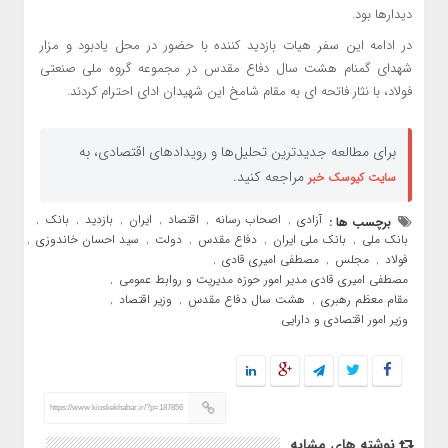
دیدارها بود.
در ادامه این سفر هیات بازدید کننده با حضور در محل یادبود و مزار
شهدای گمنام هشت سال دفاع مقدس در مجموعه گروه ملی صنعتی
فولاد، با نثار فاتحه ای به مقام شامخ این شهیدان ادای احترام کردند.
برای مطالعه جدیدترین تحلیل‌ها و رویدادهای اقتصادی، به
مراجعه کنید.
سایت کیوسک خبر
آزادی
اصحاب رسانه
اقتصاد
ایران
بازدید
بانک
برچسب ها :
,
,
,
,
,
,
بانک ملی
بانک ملی ایران
دفاع مقدس
دولت
سید احسان خاندوزی
,
,
,
,
,
فولاد
مجلس
مصطفی امیری قادی
,
,
,
مصطفی امیری قادی مدیر امور حوزه مدیریت و روابط عمومی
,
مقام معظم رهبری
هشت سال دفاع مقدس
وزیر اقتصاد
,
,
,
وزیر امور اقتصادی و دارایی
https://www.kioskekhabar.ir/?p=187856
نوشته های مشابه