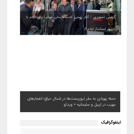
گزارش تصویری / آغاز رسمی خدمت‌رسانی موکب پتروخادم با
حضور استاندار ایلام
حمله پهپادی به مقر تروریست‌ها در شمال عراق؛ انفجارهای
مهیب در اربیل و سلیمانیه + ویدئو
اینفوگرافیک