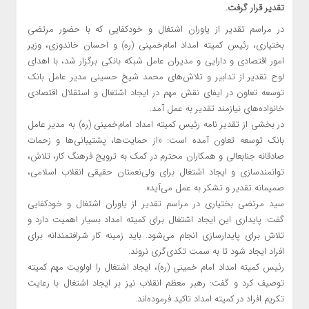
تقدیر قرار گرفت.
در مراسم تقدیر از یاوران اشتغال و خودکفایی که با حضور مرتضی
بختیاری، رئیس کمیته امداد امام‌خمینی (ره) و احسان خاندوزی، وزیر
امور اقتصادی و دارایی و مدیران عامل شبکه بانکی برگزار شد، با اهدای
لوح تقدیر از تدابیر و تلاش‌های محمد شیخ حسینی مدیر عامل بانک
توسعه تعاون در ایفای نقش مهم در ایجاد اشتغال و استقلال اقتصادی
خانواده‌های نیازمند تقدیر به عمل آمد.
در بخشی از تقدیر نامه رئیس کمیته امداد امام‌خمینی (ره) به مدیر عامل
بانک توسعه تعاون آمده است: «از حمایت‌ها، پشتیبانی‌ها و زحمات
صادقانه جنابعالی و همکاران محترم در کمک به ترویج فرهنگ کار، تلاش،
توانمندسازی و ایجاد اشتغال برای ولی‌نعمتان حقیقی انقلاب اسلامی،
صمیمانه تقدیر و تشکر به عمل می‌آید»
سید مرتضی بختیاری در مراسم تقدیر از یاوران اشتغال و خودکفایی
گفت: پایداری این ایجاد اشتغال برای کمیته امداد بسیار اهمیت دارد و
تلاش برای پایدارسازی انجام می‌شود. باید زمینه کار شرافتمندانه برای
افراد ایجاد شود تا به سمت تکدی‌گری نروند.
رئیس کمیته امداد امام خمینی (ره)، ایجاد اشتغال را اولویت مهم کمیته
توصیف کرد و گفت: رهبر معظم انقلاب نیز بر ایجاد اشتغال با رعایت
تکریم افراد در کمیته امداد تاکید فرموده‌اند.