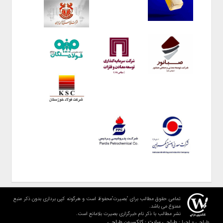
تمامی حقوق مطالب برای "بصیرت"محفوظ است و هرگونه کپی برداری بدون ذکر منبع
ممنوع می باشد.
نشر مطالب با ذکر نام خبرگزاری بصیرت بلامانع است.
طراحی سایت : کلکسیون طراحی
طراحی و اجرا :