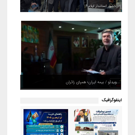
حضور استاندار ایلام
ویدئو / بیمه ایران؛ همپای زائران
اینفوگرافیک