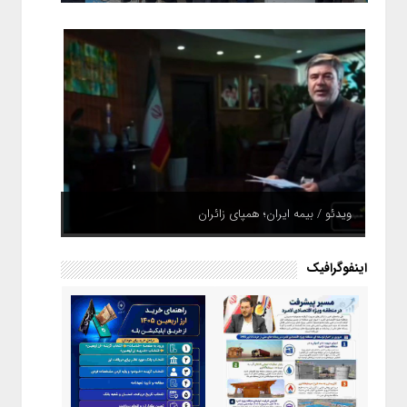
ویدئو / بیمه ایران؛ همپای زائران
اینفوگرافیک