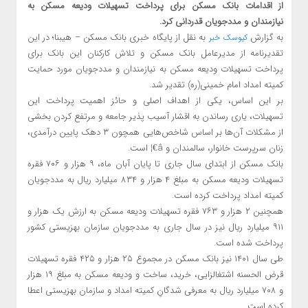
از اقدامات بانک مسکن برای پرداخت تسهیلات ودیعه مسکن به
نیازمندان و مددجویان قدردانی کرد.
به گزارش
به نقل از پایگاه خبری بانک مسکن – هیبنا؛ در این
کیوسک خبر
تقدیرنامه از مدیرعامل بانک مسکن و تلاش کارکنان این بانک برای
پرداخت تسهیلات ودیعه مسکن به نیازمندان و مددجویان مورد حمایت
کمیته امداد امام خمینی(ره) تقدیر شد.
بر این اساس، یکی از اهداف اصلی و حائز اهمیت پرداخت این
تسهیلات، یاری رساندن به اقشار آسیب پذیر جامعه و مرتفع کردن بخشی
از مشکلات آن‌ها بر اساس شاخص‌هایی همچون ۳ دهک پایین درآمدی،
زنان سرپرست خانوار، سالمندان و â€¦ است.
بانک مسکن از ابتدای سال جاری تا پایان آبان ماه، ۹ هزار و ۷۰۶ فقره
تسهیلات ودیعه مسکن به مبلغ ۴ هزار و ۸۳۴ میلیارد ریال به مددجویان
کمیته امداد پرداخت کرده است.
همچنین ۲ هزار و ۷۶۳ فقره تسهیلات ودیعه مسکن به ارزش یک هزار و
۹۱۱ میلیارد ریال نیز در سال جاری به مددجویان سازمان بهزیستی کشور
پرداخت شده است.
طی سال ۱۴۰۱ نیز بانک مسکن در مجموع ۲۵ هزار و ۴۲۵ فقره تسهیلات
قرض الحسنه اشتغالزایی، خرید، ساخت و ودیعه مسکن به مبلغ ۱۹ هزار
و ۷۰۸ میلیارد ریال به معرفی شدگانِ کمیته امداد و سازمان بهزیستی اعطا
کرده است.