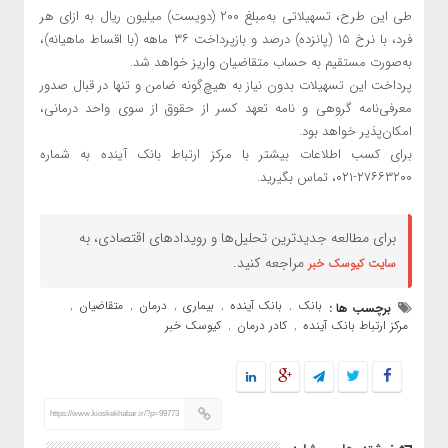
طی این طرح، تسهیلاتی به‌مبلغ ۲۰۰ (دویست) میلیون ریال به ازای هر
فرد، با نرخ ۱۵ (پانزده) درصد و بازپرداخت ۳۶ ماهه (با اقساط ماهیانه)،
به‌صورت مستقیم به حساب متقاضیان واریز خواهد شد.
پرداخت این تسهیلات بدون نیاز به هیچ‌گونه ضامن و تنها در قبال صدور
معرفی‌نامه گروهی و نامه تعهد کسر از حقوق از سوی واحد درمانی،
امکان‌پذیر خواهد بود.
برای کسب اطلاعات بیشتر با مرکز ارتباط بانک آینده به شماره
۲۷۶۶۳۲۰۰-۰۲۱، تماس بگیرید.
برای مطالعه جدیدترین تحلیل‌ها و رویدادهای اقتصادی، به
مراجعه کنید.
سایت کیوسک خبر
بانک
بانک آینده
بیماری
درمان
متقاضیان
برچسب ها :
,
,
,
,
,
مرکز ارتباط بانک آینده
کادر درمان
کیوسک خبر
,
,
https://www.kioskekhabar.ir/?p=99773