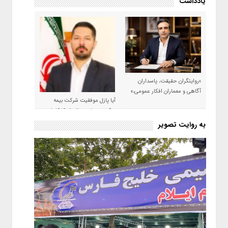
یادداشت
«روایتگران حقیقت، پاسداران
آگاهی و معماران افکار عمومی،»
آیا پازل موفقیت شرکت بیمه
حکمت صبا در سال ۱۴۰۵ کامل می
شود؟!
به روایت تصویر