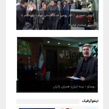
گزارش تصویری / آغاز رسمی خدمت‌رسانی موکب پتروخادم با
حضور استاندار ایلام
ویدئو / بیمه ایران؛ همپای زائران
اینفوگرافیک