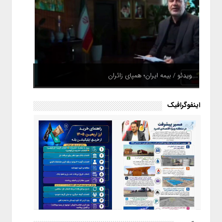
ویدئو / بیمه ایران؛ همپای زائران
اینفوگرافیک
اینفوگرافیک / راهنمای خرید ارز