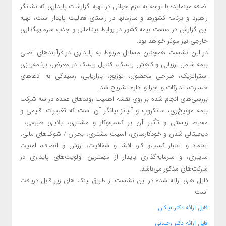
اضافه می‏نماید؛ با توجه به عزم جهانی در تهیه گزارشات پایداری که نشانگر
راهبرد و برنامه کشورها و سازمان‎ها در راستای فعالیت پایدار است، تهیه
این گزارش در صنعت بیمه کشور در روابط بین‎المللی و جذب سرمایه‎گذاری
خارجی نیز موثر خواهد بود.
در این نشست همچنین مسائل مربوط به پایداری در فرآیندهای اصلی
بیمه شامل ارزیابی و کاهش ریسک، کنترل ریسک در معرض، برنامه‌ریزی
استراتژیک، طراحی محصول، توزیع، بازاریابی، رسیدگی به ادعاهای
خسارت، تدارکات و اجرا و اداره تشریح شد.
بررسی‌های انجام شده بر روی نقشه اهمیت روندهای عمده در سه شرکت
بیمه مونیخ‌ری، سانکروپ و آلیانز بیانگر آن است که تغییرات اقلیمی و
محیط زیستی و تأثیر آن بر کسب‌و‌کار و مشتری، بلایای طبیعی،
دیجیتالی شدن و خودکارسازی، امنیت مشتری، بحران / شوک‌های مالی،
اعتماد و اعتبار کسب‌و کار، افشا و شفافیت، ارزش و انصاف، امنیت
سایبری، و سرمایه‌گذاری پایدار از مهمترین اولویت‌های پایداری در
شرکت‌های مذکور می‌باشد.
فایل های ارائه شده در این نشست از طریق لینک های زیر قابل دریافت
است.
فایل ارائه دکتر نیاکان
فایل ارائه دکتر رحمانی