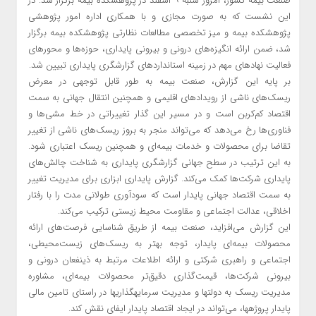
صنعت بیمه کشور، امروز شنبه ۹ اسفند در پژوهشکده بیمه برگزار شد. در
این نشست که به صورت مجازی و با همکاری اداره امور پژوهشی
پژوهشکده بیمه و میز تخصصی مطالعات نظارتی پژوهشکده بیمه برگزار
شد، ضمن ارائه انگیزه‌های درونی و بیرونی پایداری، حوزه‌ها و محورهای
فعالیت نهادهای مهم در زمینه استانداردهای گزارشگری پایداری تبیین شد.
بر پایه این گزارش، صنعت بیمه به طور قابل توجهی در معرض
ریسک‌های ناشی از رویدادهای اقلیمی و همچنین انتقال جهانی به سمت
اقتصاد کم‌کربن است و در مسیر این گذار تغییراتی در خط مشی‌ها و
فناوری‌ها رخ می‌دهد که می‌تواند منجر به بروز ریسک‌های ناشی از تغییر
تقاضا برای محصولات و خدمات بیمه‌ای و همچنین ریسک اعتباری شود.
به این ترتیب در سطح جهانی گزارشگری پایداری به شناخت چالش‌های
پایداری شرکت‌ها کمک می‌کند. گزارش پایداری ابزاری برای مدیریت تغییر
به سمت اقتصاد جهانی پایدار است که سودآوری طولانی مدت را با رفتار
اخلاقی، عدالت اجتماعی و مقاومت محیط زیستی ترکیب می‌کند.
این گزارش می‌افزاید، صنعت بیمه از طریق شناسایی فرصت‌های ارائه
محصولات بیمه‌ای پایدار، توجه بهتر به ریسک‌های زیست‌محیطی،
اجتماعی و راهبری شرکتی و ارائه اطلاعات مرتبط به ذینفعان درونی و
بیرونی شرکت‌ها، قیمت‌گذاری دقیق‌تر محصولات بیمه‌ای، مشاوره
مدیریت ریسک به دولت‎ها و مدیریت سرمایه‎گذاری‏ها در راستای تامین مالی
پایدار پروژه‎ها، می‌تواند در ایجاد اقتصاد پایدار ایفای نقش کند.