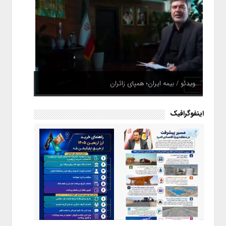
ویدئو / بیمه ایران؛ همپای زائران
اینفوگرافیک