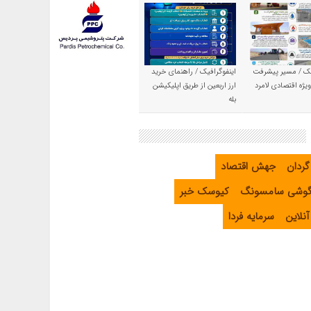
یک / مسیر پیشرفت
اینفوگرافیک / راهنمای خرید
یژه اقتصادی لامرد
ارز اربعین از طریق اپلیکیشن
بله
گردان
جهش اقتصاد
گوشی سامسونگ
کیوسک خبر
نلاین
سرمایه فردا