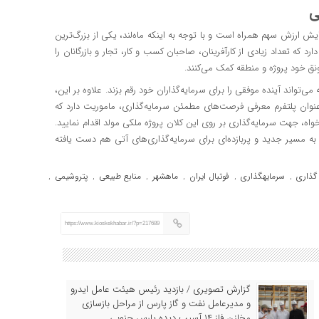
ی
ش ارزش سهم همراه است و با توجه به اینکه ماه‌لند، یکی از بزرگ‌ترین
د که تعداد زیادی از کارآفرینان، صاحبان کسب و کار، تجار و بازرگانان را
نق خود پروژه و منطقه کمک می‌کنند.
ی‌تواند آینده موفقی را برای سرمایه‌گذاران خود رقم بزند. علاوه بر این،
عنوان پلتفرم معرفی فرصت‌های مطمئن سرمایه‌گذاری، ماموریت دارد که
ه، جهت سرمایه‌گذاری بر روی این کلان پروژه ملکی مولد اقدام نمایید.
 به مسیر جدید و پربازده‌ای برای سرمایه‌گذاری‌های آتی هم دست یافته
گذاری
سرمایهگذاری
فوتبال ایران
ماهشهر
منابع طبیعی
پتروشیمی
,
,
,
,
,
,
https://www.kioskekhabar.ir/?p=217689
گزارش تصویری / بازدید رئیس هیئت عامل ایدرو
و مدیرعامل نفت و گاز پارس از مراحل بازسازی
مخازن فاز ۱۴ آسیب دیده پارس جنوبی