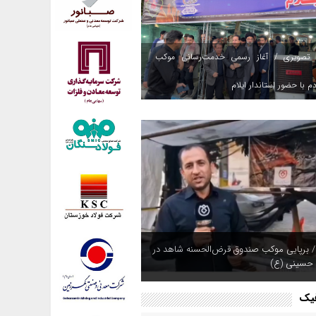
 تصویری / آغاز رسمی خدمت‌رسانی موکب
م با حضور استاندار ایلام
/ برپایی موکب صندوق قرض‌الحسنه شاهد در
 حسینی (ع)
فیک