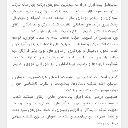
مدیرعامل بیمه ایران در ادامه مهم‌ترین محورهای برنامه چهار ساله شرکت
را توسعه سهم بازار، اصلاح و بهبود ترکیب پرتفوی بیمه‌ای، افزایش
سودآوری و ارتقای توانگری مالی، توسعه خدمات فناورانه و دیجیتال،
چابک‌سازی فرآیندهای عملیاتی، تقویت شبکه فروش و نمایندگان، ارتقای
کیفیت خدمات و افزایش سطح رضایت مشتریان عنوان کرد.
وی همچنین بر ضرورت حرکت صنعت بیمه به سمت نوآوری، توسعه
خدمات الکترونیکی و استفاده از ظرفیت‌های اقتصاد دیجیتال تأکید کرد و
گفت: تحول دیجیتال و بهره‌گیری از فناوری‌های نوین یکی از ارکان مهم
برنامه راهبردی بیمه ایران است که می‌تواند سرعت ارائه خدمات،
شفافیت فرآیندها و رضایت بیمه‌گذاران را به طور قابل توجهی افزایش
دهد.
گفتنی است؛ در ابتدای این نشست، اعضای هیئت‌مدیره، معاونان و
مدیران ارشد شرکت دیدگاه‌ها، پیشنهادها و نظرات کارشناسی خود را
درباره موضوعات مختلف مطرح کردند.
همچنین بررسی روند اجرای برنامه‌های جاری، ارتقای عملکرد شعب،
توسعه خدمات بیمه‌ای، بهبود فرآیندهای عملیاتی، مدیریت ریسک،
تقویت شبکه نمایندگان و افزایش بهره‌وری از جمله محورهای مورد بحث
و تبادل نظر در این چهاردهمین نشست شورای مدیران شرکت سهامی
بیمه ایران بود.