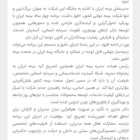
نمود.
مدیرعامل بیمه ایران با اشاره به جایگاه این شرکت به عنوان بزرگ‌ترین و
تنها شرکت بیمه دولتی کشور، اظهار داشت: برنامه چهار ساله بیمه ایران با
رویکرد تحول‌گرایی و آینده‌نگری طراحی شده و محورهایی همچون
توسعه بازار، ارتقای بهره‌وری، تقویت سرمایه انسانی، گسترش خدمات
دیجیتال و افزایش رضایت بیمه‌گذاران در کانون توجه آن قرار دارد.
وی در ادامه افزود: در این راستا اجرای دقیق و منسجم این برنامه می‌تواند
زمینه‌ساز جهشی قابل توجه در عملکرد و جایگاه بیمه ایران در صنعت بیمه
کشور باشد.
رئیس هیئت مدیره بیمه ایران همچنین تصریح کرد: بیمه ایران به
پشتوانه تجربه، شبکه گسترده خدمات‌رسانی و سرمایه انسانی متخصص،
ظرفیت آن را دارد که در مسیر تحول صنعت بیمه کشور نقش‌آفرینی
مؤثرتری ایفا کند. بر همین اساس، برنامه راهبردی جدید شرکت با تمرکز
بر ارتقای کیفیت خدمات، توسعه محصولات متناسب با نیازهای روز جامعه
و بهره‌گیری از فناوری‌های نوین تدوین شده است.
دکتر جباری با تأکید بر ضرورت هم‌افزایی میان مدیران و کارکنان برای
تحقق اهداف تعیین‌شده تصریح کرد: موفقیت در اجرای این برنامه
نیازمند مشارکت فعال همه مدیران، استفاده از ظرفیت‌های تخصصی
کارکنان، تصمیم‌گیری‌های مبتنی بر دانش و حرکت در چارچوب حکمرانی
حرفه‌ای و آینده‌نگر است.