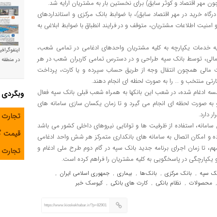
ون مهر اقتصاد و کوثر سابق) برای نخستین بار به مشتریان ارایه شد.
گاه خرید در مهر اقتصاد سابق)، با ضوابط بانک مرکزی و استانداردهای
امنیت اطلاعات مشتریان، متوقف و در فرایند انطباق با ضوابط ابلاغی به
رایه خدمات یکپارچه به کلیه مشتریان واحدهای ادغامی در تمامی شعب،
اینفوگراف
ی و مالی، توسط بانک سپه طراحی و در دسترس تمامی کاربران شعب در هر
در منطقه و
ات مالی همچون انتقال وجه از طریق حساب سپرده و یا کارت، پرداخت
تی منتخب و … را به صورت لحظه ای انجام دهند.
سسه ادغام شده، در شعب این بانکها به همراه شعب قبلی بانک سپه فعال
وبگردی
ه و به صورت لحظه ای انجام می گیرد و تا زمان یکسان سازی سامانه های
ر دارد.
تجارت 
ن سامانه، استفاده از ظرفیت ها و توانایی نیروهای داخلی کشور می باشد
قیمت 
ورده و امکان اتصال به سامانه های بانکداری متمرکز هر شش واحد ادغامی
مهم، تا زمان اجرای برنامه جدید بانک سپه در گام دوم طرح ملی ادغام و
تجارت آ
نک سپه
بانک مرکزی
بانک‌ها
بیماری
جمهوری اسلامی ایران
,
,
,
,
,
محصولات
نظام بانکی
کارت های بانکی
کیوسک خبر
,
,
,
https://www.kioskekhabar.ir/?p=82901