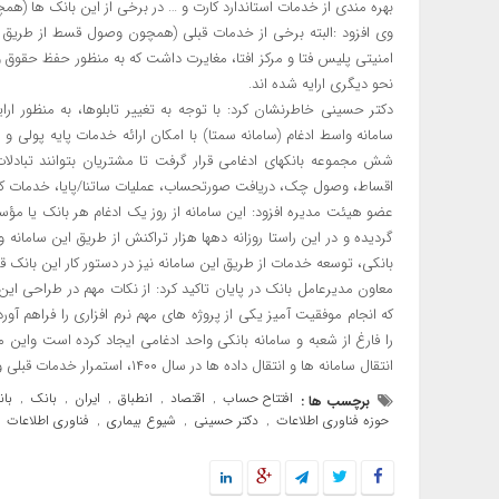
بهره مندی از خدمات استاندارد کارت و … در برخی از این بانک ها (همچ
وی افزود :البته برخی از خدمات قبلی (همچون وصول قسط از طریق در
امنیتی پلیس فتا و مرکز افتا، مغایرت داشت که به منظور حفظ حقوق و 
نحو دیگری ارایه شده اند.
دکتر حسینی خاطرنشان کرد: با توجه به تغییر تابلوها، به منظور ا
سامانه واسط ادغام (سامانه سمتا) با امکان ارائه خدمات پایه پول
شش مجموعه بانکهای ادغامی قرار گرفت تا مشتریان بتوانند تبادل
اقساط، وصول چک، دریافت صورتحساب، عملیات ساتنا/پایا، خدمات کار
عضو هیئت مدیره افزود: این سامانه از روز یک ادغام هر بانک یا مؤ
گردیده و در این راستا روزانه دهها هزار تراکنش از طریق این سامان
بانکی، توسعه خدمات از طریق این سامانه نیز در دستور کار این بانک قرا
معاون مدیرعامل بانک در پایان تاکید کرد: از نکات مهم در طراحی ای
که انجام موفقیت آمیز یکی از پروژه های مهم نرم افزاری را فراهم آ
را فارغ از شعبه و سامانه بانکی واحد ادغامی ایجاد کرده است واین 
انتقال سامانه ها و انتقال داده ها در سال ۱۴۰۰، استمرار خدمات قبلی و یکپارچگی در پاسخگویی به کلیه مشتریان را فراهم کرده است.
افتتاح حساب
اقتصاد
انطباق
ایران
بانک
با
برچسب ها :
,
,
,
,
,
حوزه فناوری اطلاعات
دکتر حسینی
شیوع بیماری
فناوری اطلاعات
,
,
,
,