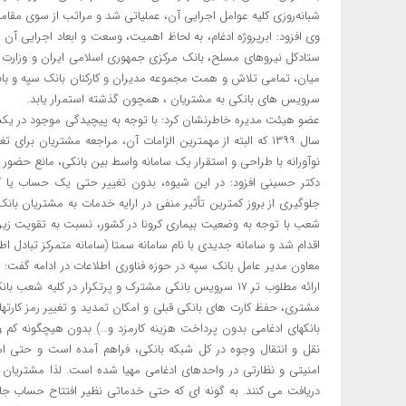
شبانه‌روزی کلیه عوامل اجرایی آن، عملیاتی شد و مراتب از سوی مقام
وی افزود: ابرپروژه ادغام، به لحاظ اهمیت، وسعت و ابعاد اجرایی آ
ستادکل نیروهای مسلح، بانک مرکزی جمهوری اسلامی ایران و وزارت ام
میان، تمامی تلاش و همت مجموعه مدیران و کارکنان بانک سپه و بانک
سرویس های بانکی به مشتریان ، همچون گذشته استمرار یابد.
عضو هیئت مدیره خاطرنشان کرد: با توجه به پیچیدگی موجود در یکسان
سال ۱۳۹۹ که البته از مهمترین الزامات آن، مراجعه مشتریان ب
نوآورانه با طراحی و استقرار یک سامانه واسط بین بانکی، مانع حضور
دکتر حسینی افزود: در این شیوه، بدون تغییر حتی یک حساب یا کا
جلوگیری از بروز کمترین تأثیر منفی در ارایه خدمات به مشتریان ب
شعب با توجه به وضعیت بیماری کرونا در کشور، نسبت به تقویت زیر
اقدام شد و سامانه جدیدی با نام سامانه سمتا (سامانه متمرکز تبادل اط
معاون مدیر عامل بانک سپه در حوزه فناوری اطلاعات در ادامه گفت: بدی
ارائه مطلوب تر ۱۷ سرویس بانکی مشترک و پرتکرار در کلیه
مشتری، حفظ کارت های بانکی قبلی و امکان تمدید و تغییر رمز کارته
بانکهای ادغامی بدون پرداخت هزینه کارمزد و…) بدون هیچگونه کم 
نقل و انتقال وجوه در کل شبکه بانکی، فراهم آمده است و حتی ام
امنیتی و نظارتی در واحدهای ادغامی مهیا شده است. لذا مشتریان ب
دریافت می کنند. به گونه ای که حتی خدماتی نظیر افتتاح حساب جار