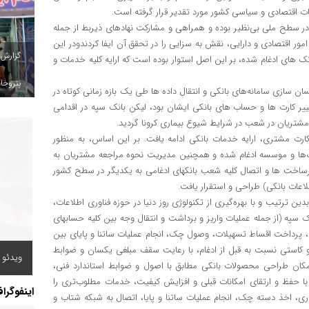
ات اقتصادی و سیاسی کشور مورد تقدیر قرار گرفته است.
ن در سطح ملی بی‌نظیر بوده و همراهی و مشارکت نهادهای ذیربط از جمله
ور اقتصادی و دارایی، نقش به سزایی را در تحقق آن ایفا کردندودر این
گزارش
 های ادغام شده، بر این اصل استوار بوده است که ارایه کلیه خدمات و
پتروخاد
 سازی سامانه‌های بانکی و انتقال داده ها طی یک بازه زمانی کوتاه در
رای تغییر کارت ها و حساب های بانکی ایشان بود، لیکن بانک سپه در اقدامی
 مشتریان در شعب در شرایط شیوع بیماری کرونا گردید.
رت مشتری، ارایه خدمات بانکی ادامه یافت. بر این اساس، به منظور
انک‌ها و موسسه ادغام شده و همچنین مدیریت نحوه مراجعه مشتریان به
ساخت ها و اتصال کلیه شعب بانکهای ادغامی به یکدیگر در سطح کشور
لاعات بانکی) طراحی و استقرار یافت.
ن ترتیب و با بهره‌گیری از تکنولوژی روز دنیا در حوزه فناوری اطلاعات،
 شعب بانک سپه (از جمله عملیات واریز و برداشت و انتقال وجه بین کلیه حسابهای
ا، پرداخت اقساط تسهیلات، وصول چک، انجام عملیات ساتنا و پایای بین
و کاستی نسبت به قبل از ادغام، با رعایت سقف مبلغی یکسان و ضوابط
ویدئو /
کان طراحی محصولات بانکی مطابق با اصول و ضوابط استاندارد فنی،
ا حفظ و ارتقای امکانات قبلی و افزایش کیفیت، خدمات مطلوب‌تری را
اینفوگرا
ی، اخذ دسته چک، انجام عملیات ساتنا و پایا، اتصال به شبکه شتاب و