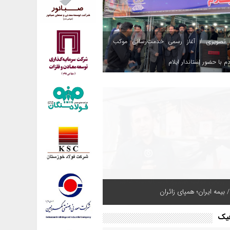
 تصویری / آغاز رسمی خدمت‌رسانی موکب
م با حضور استاندار ایلام
 بیمه ایران؛ همپای زائران
فیک