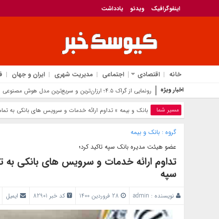
اینفوگرافیک
ویدئو
یادداشت
خانه
اقتصادی
اجتماعی
مدیریت شهری
ایران و جهان
ف
اخبار ویژه
رونمایی از گراک ۴.۵؛ ارزان‌ترین و سریع‌ترین مدل هوش مصنوعی ایلان ماسک برای رقابت با جی‌پی‌تی
مسیر شما
بانک‌ و بیمه
» تداوم ارائه خدمات و سرویس های بانکی به تما
گروه :
بانک‌ و بیمه
عضو هیئت مدیره بانک سپه تاکید کرد؛
تداوم ارائه خدمات و سرویس های بانکی به ت
سپه
نویسنده :
admin
28 فروردین 1400
کد خبر 82901
ایمیل