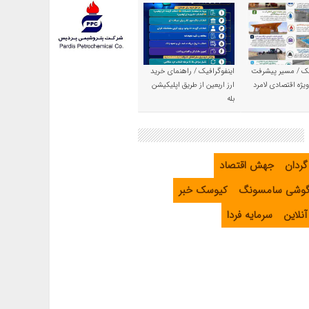
یک / مسیر پیشرفت
اینفوگرافیک / راهنمای خرید
یژه اقتصادی لامرد
ارز اربعین از طریق اپلیکیشن
بله
گردان
جهش اقتصاد
گوشی سامسونگ
کیوسک خبر
نلاین
سرمایه فردا