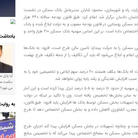
 وزارت راه و شهرسازی، محمود شایان مدیرعامل بانک مسکن در نشست
خبری حوزه مسکن به مناسبت هفته دولت که ۳۰ مردادماه در ساختمان دادمان برگزار شد اعلام کرد: طبق قانون بودجه سالانه ۳۶۰ هزار
برای ساخت ۸۰۰ هزار واحدمسکن شهری و ۴۰۰ هزار واحد مسکن روستایی در قانون بودجه مصوب و به دولت ابلاغ شده و بانک
مرکزی این مبلغ و این تعداد را به ۲۷ بانک و موسسه مالی و اعتباری اختصاص داده است. بر این اساس سهمیه بانک مسکن ۲۱۰ هزار واحد و
یادداشت
لی مسکن را به حرکت بیندازد تامین مالی طرح است، افزود: به بانک‌ها
لام و ابلاغ می‌شود که باید آن تکالیف را از جمله تکلیف طرح نهضت
مدیرعامل بانک مسکن توضیح داد: آنچه که ابلاغ شده است این است که بانک‌ها مکلف هستند ۲۰ درصد سهم ابلاغی و تخصیصی خود را به
آیا پازل 
بب افزایش نقدینگی و رشد پایه پولی نخواهد شد.
شایان یادآور شد: طبق آمار در ۱۰ سال گذشته سهم بخش مسکن از این سهمیه از حدود ۱۸ درصد به ۵.۵ درصد تنزل پیدا کرده است و این آمار
می شود؟!
 سایر بخش‌ها تخصیص یافته است. وی با تاکید بر اینکه در دولت
ه تسهیلات بخش مسکن توسط بانک ها افزایش یابد افزود: طبق قانون،
به روای
و معدن، کشاورزی کاهش داده و به بخش مسکن اختصاص دهد تا طرح
ت و چنانچه تسهیلات در بخش مسکن افزایش پیدا کند اجرای طرح
د شد. بنا بر آمار ۷۰ درصد مبلغ تسهیلات بخش مسکن به مصالح اختصاص پیدا می‌کند که با تخصیص منابع