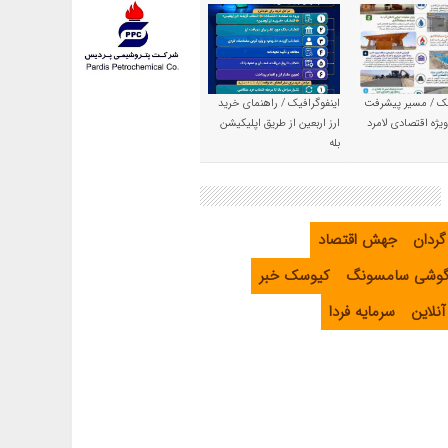
یک / مسیر پیشرفت
اینفوگرافیک / راهنمای خرید
یژه اقتصادی لامرد
ارز اربعین از طریق اپلیکیشن
بله
گردان
جهش اقتصاد
گوشی سامسونگ
کیوسک خبر
نلاین
سرمایه فردا