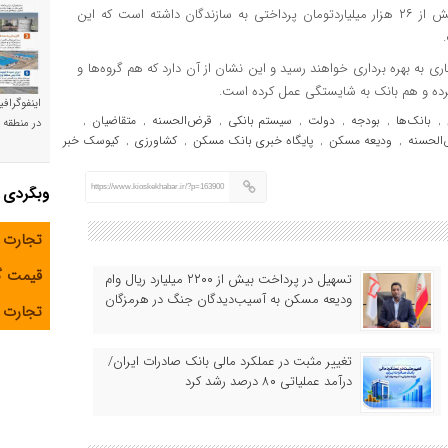
شایان گفت: تاکنون بانک مسکن برای طرح نهضت ملی مسکن بیش از ۲۶ هزار میلیاردتومان پرداختی به سازندگان داشته است که این
ری به بهره برداری خواهند رسید و این نشان از آن دارد که هم گروه‌ها و
ه و هم بانک به شایستگی عمل کرده است.
اینفوگراف
بانک‌ها
بودجه
دولت
سیستم بانکی
قرض‌الحسنه
متقاضیان
,
,
,
,
,
,
,
در منطقه و
الحسنه
ودیعه مسکن
پایگاه خبری بانک مسکن
کشاورزی
کیوسک خبر
,
,
,
,
https://www.kioskekhabar.ir/?p=163900
وبگردی
تجارت 
قیمت 
تسهیل در پرداخت بیش از ۲۲۰۰ میلیارد ریال وام
ودیعه مسکن به آسیب‌دیدگان جنگ در هرمزگان
تجارت آ
تغییر مثبت در عملکرد مالی بانک صادرات ایران/
درآمد عملیاتی ۸۰ درصد رشد کرد