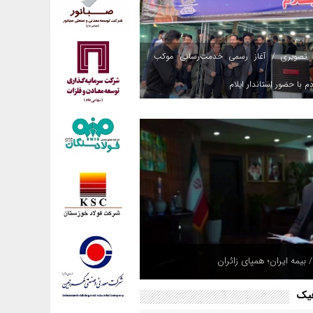
 تصویری / آغاز رسمی خدمت‌رسانی موکب
م با حضور استاندار ایلام
 بیمه ایران؛ همپای زائران
فیک