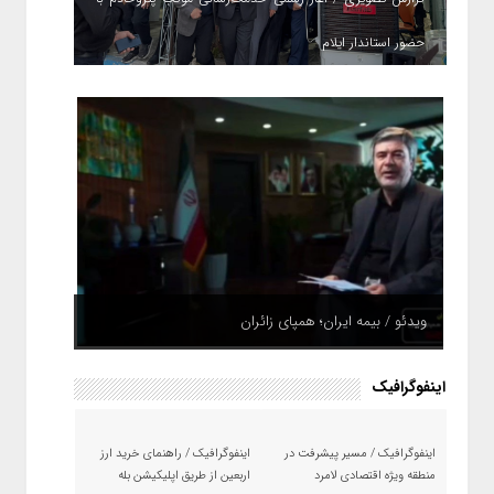
حضور استاندار ایلام
ویدئو / بیمه ایران؛ همپای زائران
اینفوگرافیک
اینفوگرافیک / مسیر پیشرفت در
اینفوگرافیک / راهنمای خرید ارز
منطقه ویژه اقتصادی لامرد
اربعین از طریق اپلیکیشن بله