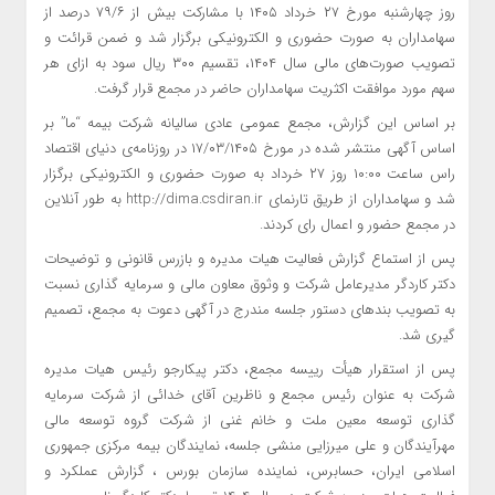
روز چهارشنبه مورخ ۲۷ خرداد ۱۴۰۵ با مشارکت بیش از ۷۹/۶ درصد از
سهامداران به صورت حضوری و الکترونیکی برگزار شد و ضمن قرائت و
تصویب صورت‌های مالی سال ۱۴۰۴، تقسیم ۳۰۰ ریال سود به ازای هر
سهم مورد موافقت اکثریت سهامداران حاضر در مجمع قرار گرفت.
بر اساس این گزارش، مجمع عمومی عادی سالیانه شرکت بیمه “ما” بر
اساس آگهی منتشر شده در مورخ ۱۷/۰۳/۱۴۰۵ در روزنامه‌ی دنیای اقتصاد
راس ساعت ۱۰:۰۰ روز ۲۷ خرداد به صورت حضوری و الکترونیکی برگزار
شد و سهامداران از طریق تارنمای http://dima.csdiran.ir به طور آنلاین
در مجمع حضور و اعمال رای کردند.
پس از استماع گزارش فعالیت هیات مدیره و بازرس قانونی و توضیحات
دکتر کاردگر مدیرعامل شرکت و وثوق معاون مالی و سرمایه گذاری نسبت
به تصویب بندهای دستور جلسه مندرج در آگهی دعوت به مجمع، تصمیم
گیری شد.
پس از استقرار هیأت رییسه مجمع، دکتر پیکارجو رئیس هیات مدیره
شرکت به عنوان رئیس مجمع و ناظرین آقای خدائی از شرکت سرمایه
گذاری توسعه معین ملت و خانم غنی از شرکت گروه توسعه مالی
مهرآیندگان و علی میرزایی منشی جلسه، نمایندگان بیمه مرکزی جمهوری
اسلامی ایران، حسابرس، نماینده سازمان بورس ، گزارش عملکرد و