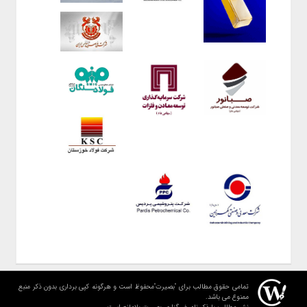
تمامی حقوق مطالب برای "بصیرت"محفوظ است و هرگونه کپی برداری بدون ذکر منبع
ممنوع می باشد.