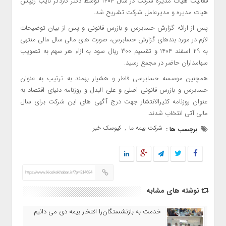
فعالیت هیات مدیره شرکت در سال ۱۴۰۴ توسط دکتر کاردگر نایب رییس
هیات مدیره و مدیرعامل شرکت تشریح شد.
پس از ارائه گزارش حسابرس و بازرس قانونی و پس از بیان توضیحات
لازم در مورد بندهای گزارش حسابرس، صورت های مالی سال مالی منتهی
به ۲۹ اسفند ۱۴۰۴ و تقسیم ۳۰۰ ریال سود به ازاء هر سهم به تصویب
سهامداران حاضر در مجمع رسید.
همچنین موسسه حسابرسی فاطر و هشیار بهمند به ترتیب به عنوان
حسابرس و بازرس قانونی اصلی و علی البدل و روزنامه دنیای اقتصاد به
عنوان روزنامه کثیرالانتشار جهت درج آگهی های این شرکت برای سال
مالی آتی انتخاب شدند.
شرکت بیمه ما
کیوسک خبر
برچسب ها :
,
https://www.kioskekhabar.ir/?p=314684
نوشته های مشابه
خدمت به بازنشستگان‌را افتخار بیمه دی می دانیم