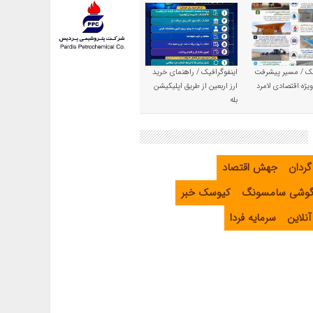
یک / مسیر پیشرفت
اینفوگرافیک / راهنمای خرید
یژه اقتصادی لامرد
ارز اربعین از طریق اپلیکیشن
بله
گردان
جهش اقتصاد
گوشی سامسونگ
کیوسک خبر
نلاین
سرمایه فردا