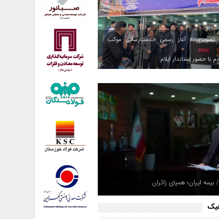
 تصویری / آغاز رسمی خدمت‌رسانی موکب
م با حضور استاندار ایلام
 بیمه ایران؛ همپای زائران
فیک