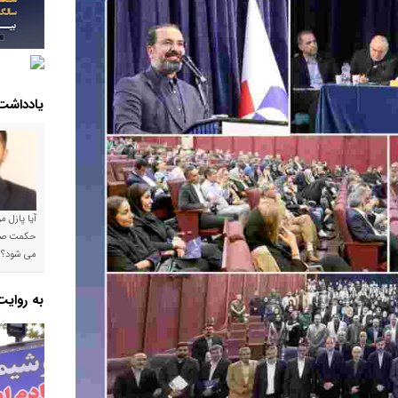
یادداشت
آیا پازل 
می شود؟!
به روای