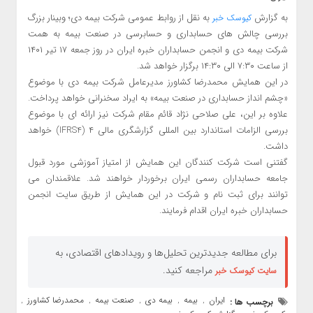
به گزارش
به نقل از روابط عمومی شرکت بیمه دی؛ وبینار بزرگ
کیوسک خبر
بررسی چالش های حسابداری و حسابرسی در صنعت بیمه به همت
شرکت بیمه دی و انجمن حسابداران خبره ایران در روز جمعه ۱۷ تیر ۱۴۰۱
از ساعت ۷:۳۰ الی ۱۴:۳۰ برگزار خواهد شد.
در این همایش محمدرضا کشاورز مدیرعامل شرکت بیمه دی با موضوع
«چشم انداز حسابداری در صنعت بیمه» به ایراد سخنرانی خواهد پرداخت.
علاوه بر این، علی صلاحی نژاد قائم مقام شرکت نیز ارائه ای با موضوع
بررسی الزامات استاندارد بین المللی گزارشگری مالی ۴ (IFRS4) خواهد
داشت.
گفتنی است شرکت کنندگان این همایش از امتیاز آموزشی مورد قبول
جامعه حسابداران رسمی ایران برخوردار خواهند شد. علاقمندان می
توانند برای ثبت نام و شرکت در این همایش از طریق سایت انجمن
حسابداران خبره ایران اقدام فرمایند.
برای مطالعه جدیدترین تحلیل‌ها و رویدادهای اقتصادی، به
مراجعه کنید.
سایت کیوسک خبر
ایران
بیمه
بیمه دی
صنعت بیمه
محمدرضا کشاورز
برچسب ها :
,
,
,
,
,