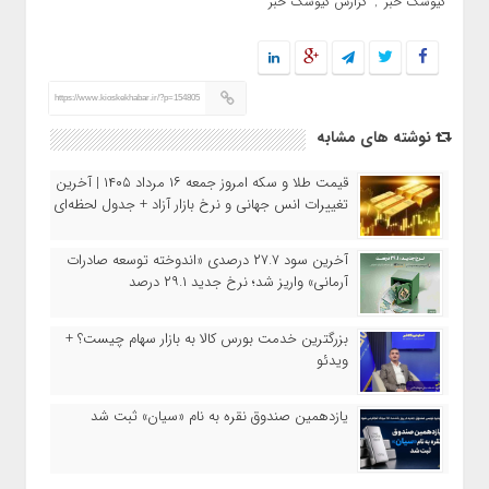
کیوسک خبر
گزارش کیوسک خبر
,
https://www.kioskekhabar.ir/?p=154805
نوشته های مشابه
قیمت طلا و سکه امروز جمعه ۱۶ مرداد ۱۴۰۵ | آخرین
تغییرات انس جهانی و نرخ بازار آزاد + جدول لحظه‌ای
آخرین سود ۲۷.۷ درصدی «اندوخته توسعه صادرات
آرمانی» واریز شد؛ نرخ جدید ۲۹.۱ درصد
بزرگترین خدمت بورس کالا به بازار سهام چیست؟ +
ویدئو
یازدهمین صندوق نقره به نام «سیان» ثبت شد