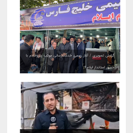
گزارش تصویری / آغاز رسمی خدمت‌رسانی موکب پتروخادم با
حضور استاندار ایلام