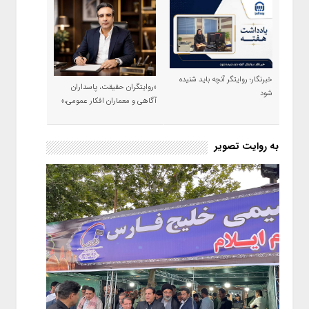
خبرنگار؛ روایتگر آنچه باید شنیده
«روایتگران حقیقت، پاسداران
شود
آگاهی و معماران افکار عمومی،»
به روایت تصویر