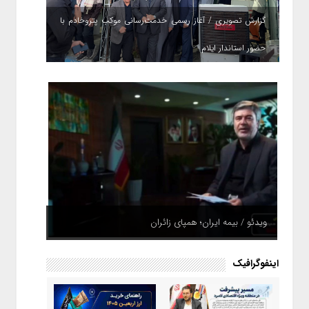
گزارش تصویری / آغاز رسمی خدمت‌رسانی موکب پتروخادم با
حضور استاندار ایلام
ویدئو / بیمه ایران؛ همپای زائران
اینفوگرافیک