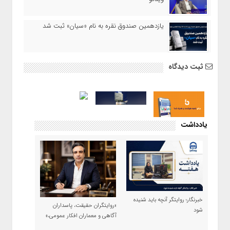
یازدهمین صندوق نقره به نام «سیان» ثبت شد
ثبت دیدگاه
یادداشت
خبرنگار؛ روایتگر آنچه باید شنیده
«روایتگران حقیقت، پاسداران
شود
آگاهی و معماران افکار عمومی،»