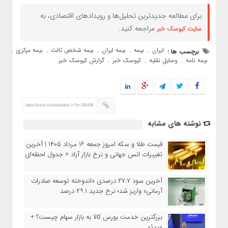
برای مطالعه جدیدترین تحلیل‌ها و رویدادهای اقتصادی، به
مراجعه کنید.
سایت کیوسک خبر
ایران
بیمه
بیمه ایران
بیمه شخص ثالث
بیمه مرکزی
برچسب ها :
,
,
,
,
,
بیمه نامه
وسایل نقلیه
کیوسک خبر
گزارش کیوسک خبر
,
,
,
https://www.kioskekhabar.ir/?p=185448
نوشته های مشابه
قیمت طلا و سکه امروز جمعه ۱۶ مرداد ۱۴۰۵ | آخرین
تغییرات انس جهانی و نرخ بازار آزاد + جدول لحظه‌ای
آخرین سود ۲۷.۷ درصدی «اندوخته توسعه صادرات
آرمانی» واریز شد؛ نرخ جدید ۲۹.۱ درصد
بزرگترین خدمت بورس کالا به بازار سهام چیست؟ +
ویدئو