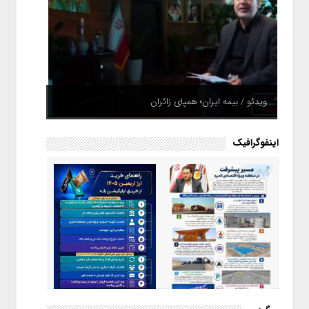
ویدئو / بیمه ایران؛ همپای زائران
اینفوگرافیک
اینفوگرافیک / راهنمای خرید ارز