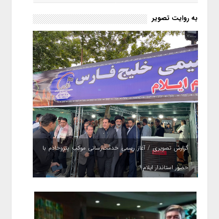
به روایت تصویر
گزارش تصویری / آغاز رسمی خدمت‌رسانی موکب پتروخادم با
حضور استاندار ایلام