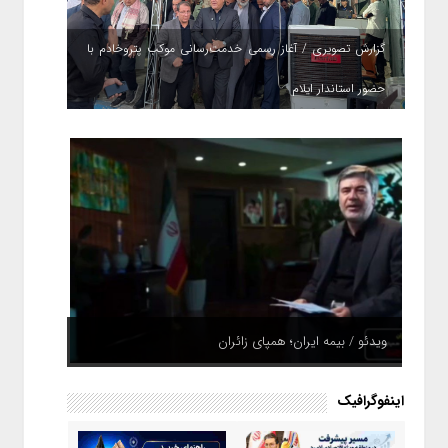
گزارش تصویری / آغاز رسمی خدمت‌رسانی موکب پتروخادم با
حضور استاندار ایلام
ویدئو / بیمه ایران؛ همپای زائران
اینفوگرافیک