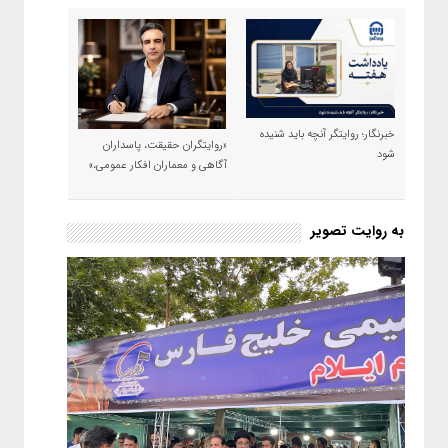
خبرنگار؛ روایتگر آنچه باید شنیده
«روایتگران حقیقت، پاسداران
شود
آگاهی و معماران افکار عمومی،»
به روایت تصویر