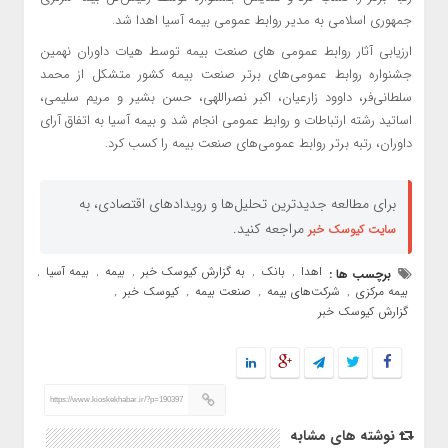
جمهوری اسلامی به مدیر روابط عمومی بیمه آسیا اهدا شد.
ارزیابی آثار روابط عمومی های صنعت بیمه توسط هیات داوران نهمین
جشنواره روابط عمومی‌های برتر صنعت بیمه کشور متشکل از محمد
سلطانی‌فر، داوود زارعیان، اکبر نصراللهی، حسن بشیر و مریم سلیمی،
اساتید رشته ارتباطات و روابط عمومی انجام شد و بیمه آسیا به اتفاق آرای
داوران، رتبه برتر روابط عمومی‌های صنعت بیمه را کسب کرد.
برای مطالعه جدیدترین تحلیل‌ها و رویدادهای اقتصادی، به
مراجعه کنید.
سایت کیوسک خبر
اهدا
بانک
به گزارش کیوسک خبر
بیمه
بیمه آسیا
برچسب ها :
,
,
,
,
,
بیمه مرکزی
شرکت‌های بیمه
صنعت بیمه
کیوسک خبر
,
,
,
,
گزارش کیوسک خبر
https://www.kioskekhabar.ir/?p=190397
نوشته های مشابه