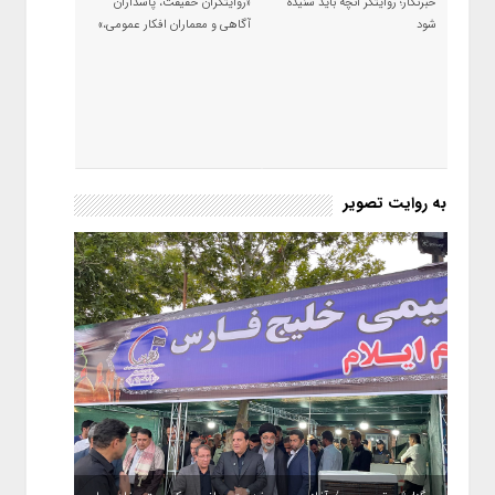
خبرنگار؛ روایتگر آنچه باید شنیده
«روایتگران حقیقت، پاسداران
شود
آگاهی و معماران افکار عمومی،»
به روایت تصویر