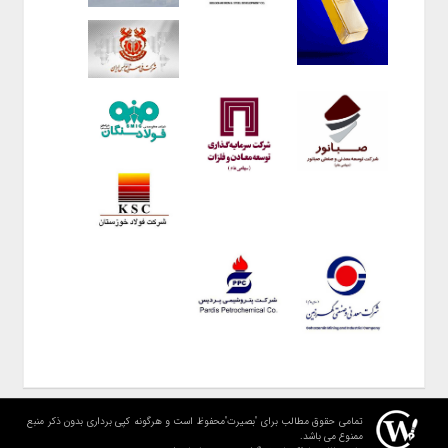
تمامی حقوق مطالب برای "بصیرت"محفوظ است و هرگونه کپی برداری بدون ذکر منبع
ممنوع می باشد.