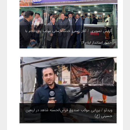
گزارش تصویری / آغاز رسمی خدمت‌رسانی موکب پتروخادم با
حضور استاندار ایلام
ویدئو / برپایی موکب صندوق قرض‌الحسنه شاهد در اربعین
حسینی (ع)