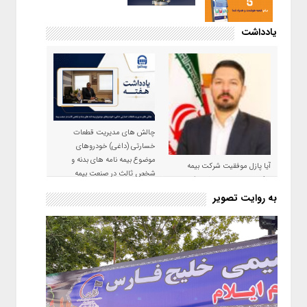
یادداشت
چالش های مدیریت قطعات
خسارتی (داغی) خودروهای
موضوع بیمه نامه های بدنه و
آیا پازل موفقیت شرکت بیمه
شخص ثالث در صنعت بیمه
حکمت صبا در سال ۱۴۰۵ کامل می
شود؟!
به روایت تصویر