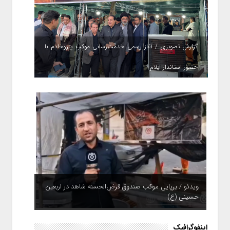
گزارش تصویری / آغاز رسمی خدمت‌رسانی موکب پتروخادم با
حضور استاندار ایلام
ویدئو / برپایی موکب صندوق قرض‌الحسنه شاهد در اربعین
حسینی (ع)
ویدئو / بیمه ایران؛ همپای زائران
اینفوگرافیک