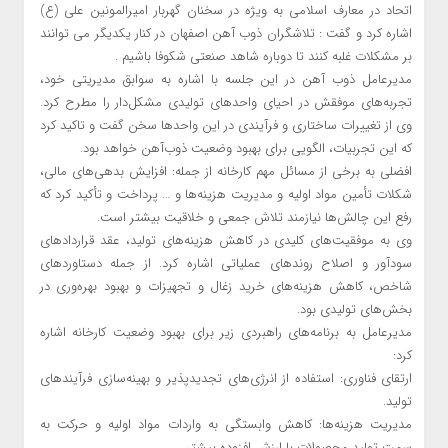
اتحاد در معارف اسلامی به ویژه در سخنان گهربار امیرالمونین علی (ع)
اشاره کرد و گفت : تلاشگران ذوب آهن اصفهان در کنار یکدیگر می توانند
بر مشکلات غلبه کنند تا دوباره شاهد صنعتی شکوفا باشیم .
مدیرعامل ذوب آهن در این جلسه با اشاره به سوابق مدیریتی خود،
تجربه‌های موفقش در احیای واحدهای تولیدی مشکل‌دار را مطرح کرد.
وی از تغییرات ساختاری و فرآیندی در این واحدها سخن گفت و تاکید کرد
که این تجربیات، الگویی برای بهبود وضعیت ذوب‌آهن خواهد بود.
افضلی به برخی از مسائل مهم کارخانه از جمله: افزایش بدهی‌های مالی،
شکلات تأمین مواد اولیه و مدیریت هزینه‌ها و … پرداخت و تأکید کرد که
رفع این چالش‌ها نیازمند تلاش جمعی و خلاقیت بیشتر است.
وی به موفقیت‌های کلیدی در کاهش هزینه‌های تولید، عقد قراردادهای
سودآور و اصلاح روندهای عملیاتی اشاره کرد. از جمله دستاوردهای
شاخص، کاهش هزینه‌های خرید زغال و تجهیزات و بهبود بهره‌وری در
بخش‌های تولیدی بود.
مدیرعامل به برنامه‌های راهبردی زیر برای بهبود وضعیت کارخانه اشاره
کرد:
ارتقای فناوری: استفاده از انرژی‌های تجدیدپذیر و بهینه‌سازی فرآیندهای
تولید.
مدیریت هزینه‌ها: کاهش وابستگی به واردات مواد اولیه و حرکت به
سمت تولید محصولات با ارزش افزوده بیشتر.