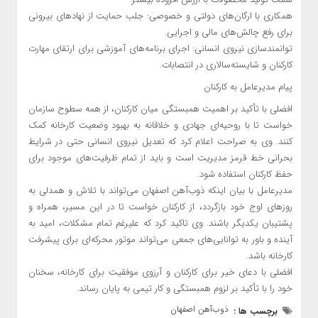
همکاری با ارگان‌های دولتی و خصوصی: جلب حمایت از نهادهای بیرونی
برای رفع چالش‌های مالی و اجرایی.
توانمندسازی نیروی انسانی: اجرای برنامه‌های آموزشی برای ارتقای مهارت
کارکنان و شایسته‌سالاری در انتصابات.
پیام مدیرعامل به کارکنان
افضلی با تأکید بر اهمیت همبستگی میان کارکنان، از همه سطوح سازمان
خواست تا با روحیه‌ای جهادی و خلاقانه به بهبود وضعیت کارخانه کمک
کنند. وی به صراحت اعلام کرد که تعدیل نیروی انسانی حتی در شرایط
بحرانی خط قرمز مدیریت است و باید از تمام ظرفیت‌های موجود برای
حفظ کارکنان استفاده شود.
مدیرعامل با بیان اینکه ذوب‌آهن اصفهان می‌تواند با تلاش و همدلی به
روزهای اوج خود بازگردد، از کارکنان خواست تا در این مسیر، همراه و
پشتیبان یکدیگر باشند. وی تاکید کرد که علیرغم تمام مشکلات، امید به
آینده و باور به توانایی‌های جمعی می‌تواند موتور محرکه‌ای برای پیشرفت
کارخانه باشد.
افضلی با دعای خیر برای کارکنان و آرزوی موفقیت برای کارخانه، سخنان
خود را با تأکید بر لزوم همبستگی و کار تیمی به پایان رساند.
ذوب‌آهن اصفهان
برچسب ها :