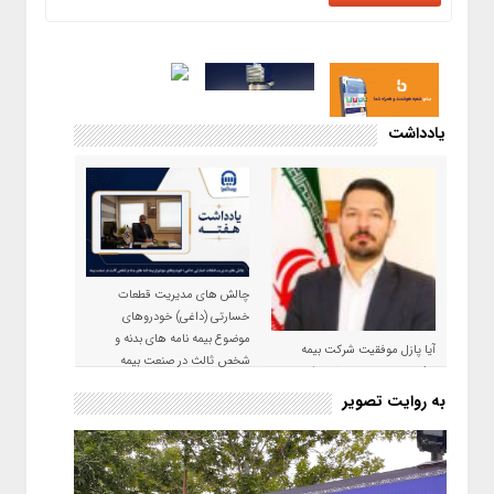
یادداشت
چالش های مدیریت قطعات
خسارتی (داغی) خودروهای
موضوع بیمه نامه های بدنه و
آیا پازل موفقیت شرکت بیمه
شخص ثالث در صنعت بیمه
حکمت صبا در سال ۱۴۰۵ کامل می
شود؟!
به روایت تصویر