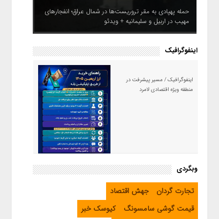
حمله پهپادی به مقر تروریست‌ها در شمال عراق؛ انفجارهای
مهیب در اربیل و سلیمانیه + ویدئو
اینفوگرافیک
اینفوگرافیک / مسیر پیشرفت در
منطقه ویژه اقتصادی لامرد
اینفوگرافیک / راهنمای خرید ارز
وبگردی
اربعین از طریق اپلیکیشن بله
تجارت گردان
جهش اقتصاد
قیمت گوشی سامسونگ
کیوسک خبر