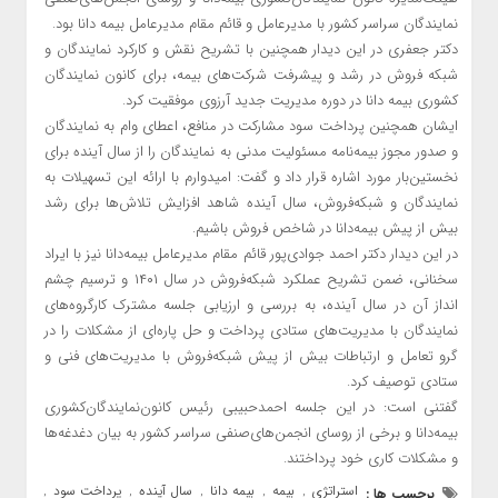
نمایندگان سراسر کشور با مدیرعامل و قائم مقام مدیرعامل بیمه دانا بود.
دکتر جعفری در این دیدار همچنین با تشریح نقش و کارکرد نمایندگان و
شبکه فروش در رشد و پیشرفت شرکت‌های بیمه، برای کانون نمایندگان
کشوری بیمه دانا در دوره مدیریت جدید آرزوی موفقیت کرد.
ایشان همچنین پرداخت سود مشارکت در منافع، اعطای وام به نمایندگان
و صدور مجوز بیمه‌نامه مسئولیت مدنی به نمایندگان را از سال آینده برای
نخستین‌بار مورد اشاره قرار داد و گفت: امیدوارم با ارائه این تسهیلات به
نمایندگان و شبکه‌فروش، سال آینده شاهد افزایش تلاش‌ها برای رشد
بیش از پیش بیمه‌دانا در شاخص فروش باشیم.
در این دیدار دکتر احمد جوادی‌پور قائم مقام مدیرعامل بیمه‌دانا نیز با ایراد
سخنانی، ضمن تشریح عملکرد شبکه‌فروش در سال ۱۴۰۱ و ترسیم چشم
انداز آن در سال آینده، به بررسی و ارزیابی جلسه مشترک کارگروه‌های
نمایندگان با مدیریت‌های ستادی پرداخت و حل پاره‌ای از مشکلات را در
گرو تعامل و ارتباطات بیش از پیش شبکه‌فروش با مدیریت‌های فنی و
ستادی توصیف کرد.
گفتنی است: در این جلسه احمد‌حبیبی رئیس کانون‌نمایندگان‌کشوری
بیمه‌دانا و برخی از روسای انجمن‌های‌صنفی سراسر کشور به بیان دغدغه‌ها
و مشکلات کاری خود پرداختند.
استراتژی
بیمه
بیمه دانا
سال آینده
پرداخت سود
برچسب ها :
,
,
,
,
,