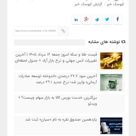
کیوسک خبر
گزارش کیوسک خبر
,
https://www.kioskekhabar.ir/?p=185268
نوشته های مشابه
قیمت طلا و سکه امروز جمعه ۱۶ مرداد ۱۴۰۵ | آخرین
تغییرات انس جهانی و نرخ بازار آزاد + جدول لحظه‌ای
آخرین سود ۲۷.۷ درصدی «اندوخته توسعه صادرات
آرمانی» واریز شد؛ نرخ جدید ۲۹.۱ درصد
بزرگترین خدمت بورس کالا به بازار سهام چیست؟ +
ویدئو
یازدهمین صندوق نقره به نام «سیان» ثبت شد