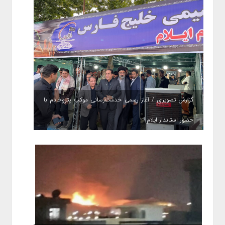
گزارش تصویری / آغاز رسمی خدمت‌رسانی موکب پتروخادم با
حضور استاندار ایلام