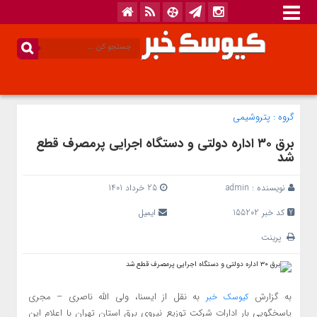
گروه :
پتروشیمی
برق ۳۰ اداره دولتی و دستگاه اجرایی پرمصرف قطع
شد
نویسنده :
admin
25 خرداد 1401
کد خبر 155202
ایمیل
پرینت
به گزارش
به نقل از ایسنا، ولی الله ناصری – مجری
کیوسک خبر
پاسخگویی بار ادارات شرکت توزیع نیروی برق استان تهران با اعلام این