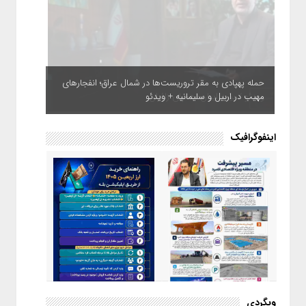
حمله پهپادی به مقر تروریست‌ها در شمال عراق؛ انفجارهای
مهیب در اربیل و سلیمانیه + ویدئو
اینفوگرافیک
اینفوگرافیک / راهنمای خرید ارز
وبگردی