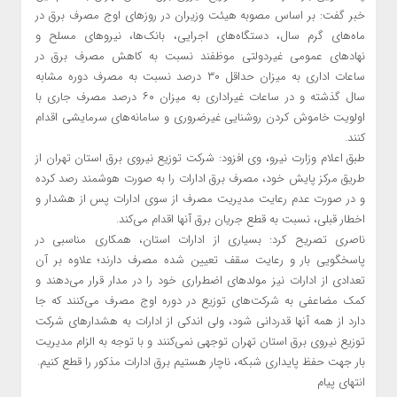
خبر گفت: بر اساس مصوبه هیئت وزیران در روزهای اوج مصرف برق در
ماه‌های گرم سال، دستگاه‌های اجرایی، بانک‌ها، نیروهای مسلح و
نهادهای عمومی غیردولتی موظفند نسبت به کاهش مصرف برق در
ساعات اداری به میزان حداقل ۳۰ درصد نسبت به مصرف دوره مشابه
سال گذشته و در ساعات غیراداری به میزان ۶۰ درصد مصرف جاری با
اولویت خاموش کردن روشنایی غیرضروری و سامانه‌های سرمایشی اقدام
کنند.
طبق اعلام وزارت نیرو، وی افزود: شرکت توزیع نیروی برق استان تهران از
طریق مرکز پایش خود، مصرف برق ادارات را به صورت هوشمند رصد کرده
و در صورت عدم رعایت مدیریت مصرف از سوی ادارات پس از هشدار و
اخطار قبلی، نسبت به قطع جریان برق آنها اقدام می‌کند.
ناصری تصریح کرد: بسیاری از ادارات استان، همکاری مناسبی در
پاسخگویی بار و رعایت سقف تعیین شده مصرف دارند؛ علاوه بر آن
تعدادی از ادارات نیز مولدهای اضطراری خود را در مدار قرار می‌دهند و
کمک مضاعفی به شرکت‌های توزیع در دوره اوج مصرف می‌کنند که جا
دارد از همه آنها قدردانی شود، ولی اندکی از ادارات به هشدارهای شرکت
توزیع نیروی برق استان تهران توجهی نمی‌کنند و با توجه به الزام مدیریت
بار جهت حفظ پایداری شبکه، ناچار هستیم برق ادارات مذکور را قطع کنیم.
انتهای پیام