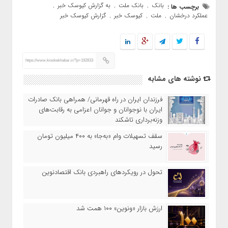
بانک
بانک ملت
به گزارش کیوسک خبر
برچسب ها :
,
,
,
عملکرد درخشان
ملت
کیوسک خبر
گزارش کیوسک خبر
,
,
,
https://www.kioskekhabar.ir/?p=192833
نوشته های مشابه
​فرزندان ایران در راه قهرمانی/ همراهی بانک صادرات
ایران با نوجوانان و جوانان اعزامی به رقابت‌های
وزنه‌برداری تاشکند
سقف تسهیلات وام «به‌جا» به ۴۰۰ میلیون تومان
رسید
تحول در رویکردهای راهبردی بانک اقتصادنوین
ارزش بازار «ونوین» ۱۰۰ همت شد