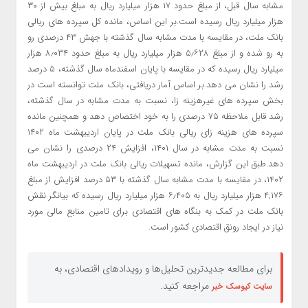
مشابه سال قبل، از مبلغ حدود ۱۷ هزار میلیارد ریال به مبلغ بیش از ۳۰
هزار میلیارد ریال رسیده است.بر این اساس، مانده کل سپرده های ریالی
بانک ملت، در مقایسه با مدت مشابه سال گذشته با جهش ۴۳ درصدی رو
به رو شده و از مبلغ ۵٫۶۲۸ هزار میلیارد ریال به مبلغ حدود ۸٫۰۳۴ هزار
میلیارد ریال رسیده که در مقایسه با پایان اسفندماه سال گذشته، ۵ درصد
رشد را نشان می دهد.بر اساس آمار دریافتی، بانک ملت توانسته است در
بخش سپرده های غیرهزینه زا، نسبت به مدت مشابه در سال گذشته،
رشد قابل ملاحظه ۷۵ درصدی را به خود اختصاص دهد و همچنین مانده
سپرده های هزینه زای ریالی بانک ملت در پایان اردیبهشت ماه ۱۴۰۲
نسبت به مدت مشابه در سال ۱۴۰۱، افزایش ۲۴ درصدی را نشان می
دهد.طبق این گزارش، مانده تسهیلات ریالی بانک ملت در اردیبهشت ماه
۱۴۰۲، در مقایسه با مدت مشابه سال گذشته با ۵۳ درصد افزایش از مبلغ
۴,۱۷۶ هزار میلیارد ریال به ۶٫۴۰۵ هزار میلیارد ریال رسیده که بیانگر نقش
بانک ملت در کمک به بنگاه های اقتصادی برای تامین منابع مالی مورد
نیاز در ایجاد رونق اقتصادی کشور است.
برای مطالعه جدیدترین تحلیل‌ها و رویدادهای اقتصادی، به
مراجعه کنید.
سایت کیوسک خبر