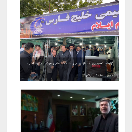
گزارش تصویری / آغاز رسمی خدمت‌رسانی موکب پتروخادم با
حضور استاندار ایلام