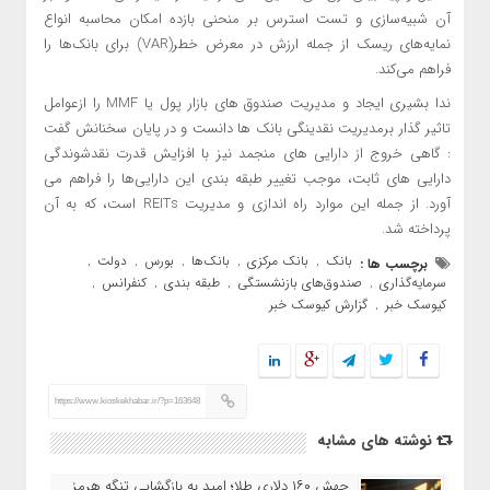
آن شبیه‌سازی و تست استرس بر منحنی بازده امکان محاسبه انواع
نمایه‌های ریسک از جمله ارزش در معرض خطر(VAR) برای بانک‌ها را
فراهم می‌کند.
ندا بشیری ایجاد و مدیریت صندوق های بازار پول یا MMF را ازعوامل
تاثیر گذار برمدیریت نقدینگی بانک ها دانست و در پایان سخنانش گفت
: گاهی خروج از دارایی های منجمد نیز با افزایش قدرت نقدشوندگی
دارایی های ثابت، موجب تغییر طبقه بندی این دارایی‌ها را فراهم می
آورد. از جمله این موارد راه اندازی و مدیریت REITs است، که به آن
پرداخته شد.
بانک
بانک مرکزی
بانک‌ها
بورس
دولت
برچسب ها :
,
,
,
,
,
سرمایه‌گذاری
صندوق‌های بازنشستگی
طبقه بندی
کنفرانس
,
,
,
,
کیوسک خبر
گزارش کیوسک خبر
,
https://www.kioskekhabar.ir/?p=163648
نوشته های مشابه
جهش ۱۶۰ دلاری طلا؛ امید به بازگشایی تنگه هرمز