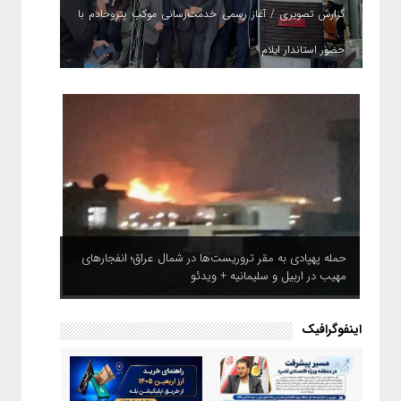
گزارش تصویری / آغاز رسمی خدمت‌رسانی موکب پتروخادم با
حضور استاندار ایلام
حمله پهپادی به مقر تروریست‌ها در شمال عراق؛ انفجارهای
مهیب در اربیل و سلیمانیه + ویدئو
اینفوگرافیک