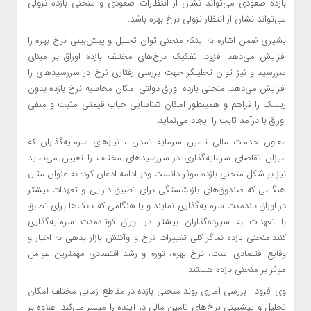
بازده صعودی می‌تواند نشان از انتظارات صعودی و منحنی بازده نزولی
می‌تواند نشان از انتظار نزولی نرخ بهره باشد.
بشیری ضمن اشاره به اینکه منحنی توان تحلیل و پیش‌بینی نرخ بهره را
افزایش می‌دهد افزود: تفکیک نرخ‌های مختلف بازده اوراق بر مبنای
سررسید و نیز توان تحلیلگر جهت بررسی رفتاری نرخ در سررسیدهای را
افزایش می‌دهد. منحنی بازده اوراق دولتی امکان محاسبه نرخ بازده بدون
ریسک را فراهم و همینطور امکان شناسایی حباب قیمتی مثبت و منفی
اوراق با درآمد ثابت را ایجاد می‌نماید.
معاون خدمات مالی تامین سرمایه تمدن ، نیازهای سرمایه‌گذاران که
میزان تقاضای سرمایه‌گذاری در سررسیدهای مختلف را تعیین می‌نماید
نیز بر شکل منحنی بازده موثر دانست ودر ادامه اذعان کرد: به عنوان مثال
هنگامی که صندوق‌های بازنشستگی برای تطبیق دارایی و تعهدات بیشتر
در اوراق بلندمدت سرمایه‌گذاری نمایند و یا هنگامی که بانک‌ها برای تطابق
با تعهدات به سپرده‌گذاران بیشتر در اوراق کوتاه‌مدت سرمایه‌گذاری
کنند.منحنی بازده نماگر کلی تغییرات نرخ و واکنش بازار بدهی به اخبار و
وقایع اقتصادی است، نرخ بهره، تورم و رشد اقتصادی مهمترین عوامل
موثر بر منحنی بازده هستند.
وی افزود : بررسی آماری روند منحنی بازده در مقاطع زمانی مختلف امکان
تحلیل و پیشبینی نرخ‌های تامین مالی در آینده را میسر می‌کند. علاوه بر