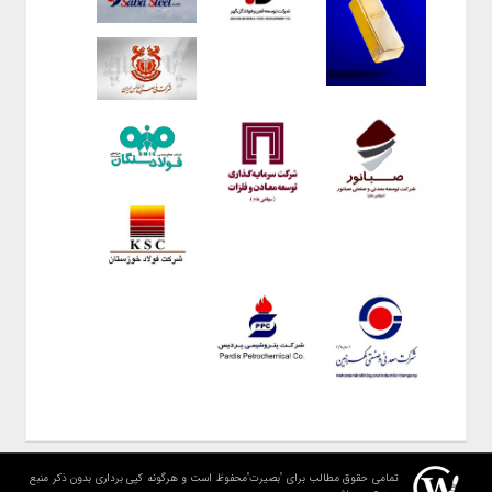
تمامی حقوق مطالب برای "بصیرت"محفوظ است و هرگونه کپی برداری بدون ذکر منبع