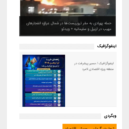
حمله پهپادی به مقر تروریست‌ها در شمال عراق؛ انفجارهای
مهیب در اربیل و سلیمانیه + ویدئو
اینفوگرافیک
اینفوگرافیک / مسیر پیشرفت در
منطقه ویژه اقتصادی لامرد
اینفوگرافیک / راهنمای خرید ارز
وبگردی
اربعین از طریق اپلیکیشن بله