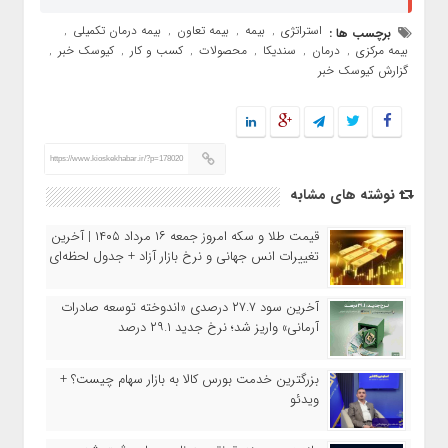
استراتژی
بیمه
بیمه تعاون
بیمه درمان تکمیلی
برچسب ها :
,
,
,
,
بیمه مرکزی
درمان
سندیکا
محصولات
کسب و کار
کیوسک خبر
,
,
,
,
,
,
گزارش کیوسک خبر
https://www.kioskekhabar.ir/?p=178020
نوشته های مشابه
قیمت طلا و سکه امروز جمعه ۱۶ مرداد ۱۴۰۵ | آخرین
تغییرات انس جهانی و نرخ بازار آزاد + جدول لحظه‌ای
آخرین سود ۲۷.۷ درصدی «اندوخته توسعه صادرات
آرمانی» واریز شد؛ نرخ جدید ۲۹.۱ درصد
بزرگترین خدمت بورس کالا به بازار سهام چیست؟ +
ویدئو