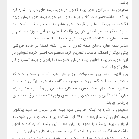
باشد.
سعیدی به استراتژی های بیمه تعاون در حوزه بیمه های درمان اشاره کرد
و اذعان داشت:سیاست کلان بیمه تعاون در حوزه بیمه های درمان ورود
آگاهانه به ریسک ها و با قیمت های های متناسب و واقعی است. به
عبارت دیگر به هر قیمتی در پی رقابت قیمتی در این حوزه نیستیم و
هدف اصلی ما شناخته شدن به عنوان خدمات باکیفیت است.
مدیر بیمه های درمان بیمه تعاون با بیان اینکه تمرکز بر خرده فروشی
یکی دیگر از اهداف ماست، تصریح کرد: محصولات اصلی خرده فروشی در
این حوزه در بیمه تعاون بیمه درمان خانواده (انفرادی) و بیمه کسب و کار
های کوچک است.
وی افزود: البته این محصولات نیز چالش های اساسی خود را دارد که
بیشتر نیاز به فرهنگسازی در خصوص جایگاه بیمه های بازرگانی در جامعه
مشهود است. لازم است نقش بیمه های اجتماعی پر رنگ تر باشد و مردم
برای آینده نگری و بیمه کردن ریسک های واقع نشده به سراغ بیمه های
بازرگانی بیایند.
سعیدی با اشاره به اینکه افزایش سهم بیمه های درمان در سبد پرتفوی
بیمه تعاون از دستاوردهای ۱۴۰۱ این شرکت بیمه محسوب می شود، به
ارزیابی بهینه ریسک با توجه به زیان دهی این رشته اشاره کرد و اظهار
داشت:همانگونه که مطرح شد، اگرچه توسعه بیمه های درمان به عنوان
یکی از اهداف شرکت مطرح است، لیکن هدف بالا دستی در این حوزه