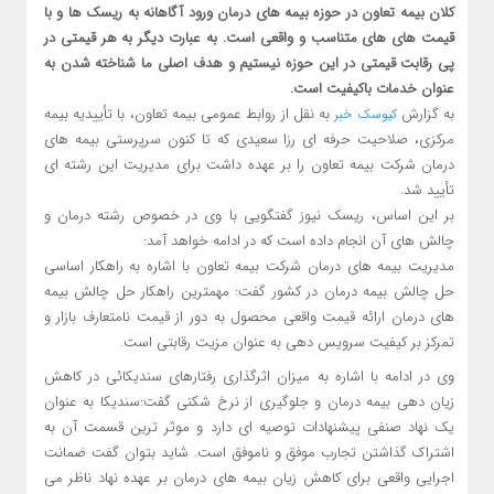
کلان بیمه تعاون در حوزه بیمه های درمان ورود آگاهانه به ریسک ها و با
قیمت های های متناسب و واقعی است. به عبارت دیگر به هر قیمتی در
پی رقابت قیمتی در این حوزه نیستیم و هدف اصلی ما شناخته شدن به
عنوان خدمات باکیفیت است.
به گزارش
به نقل از روابط عمومی بیمه تعاون، با تأییدیه بیمه
کیوسک خبر
مرکزی، صلاحیت حرفه ای رزا سعیدی که تا کنون سرپرستی بیمه های
درمان شرکت بیمه تعاون را بر عهده داشت برای مدیریت این رشته ای
تأیید شد.
بر این اساس، ریسک نیوز گفتگویی با وی در خصوص رشته درمان و
چالش های آن انجام داده است که در ادامه خواهد آمد:
مدیریت بیمه های درمان شرکت بیمه تعاون با اشاره به راهکار اساسی
حل چالش بیمه درمان در کشور گفت: مهمترین راهکار حل چالش بیمه
های درمان ارائه قیمت واقعی محصول به دور از قیمت نامتعارف بازار و
تمرکز بر کیفیت سرویس دهی به عنوان مزیت رقابتی است.
وی در ادامه با اشاره به میزان اثرگذاری رفتارهای سندیکائی در کاهش
زیان دهی بیمه درمان و جلوگیری از نرخ شکنی گفت:سندیکا به عنوان
یک نهاد صنفی پیشنهادات توصیه ای دارد و موثر ترین قسمت آن به
اشتراک گذاشتن تجارب موفق و ناموفق است. شاید بتوان گفت ضمانت
اجرایی واقعی برای کاهش زیان بیمه های درمان بر عهده نهاد ناظر می