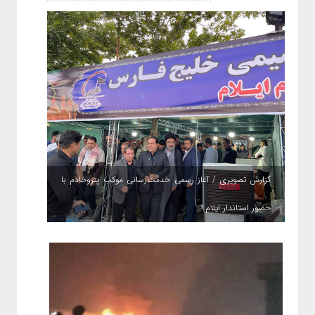
گزارش تصویری / آغاز رسمی خدمت‌رسانی موکب پتروخادم با
حضور استاندار ایلام