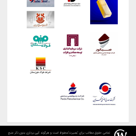
تمامی حقوق مطالب برای "بصیرت"محفوظ است و هرگونه کپی برداری بدون ذکر منبع