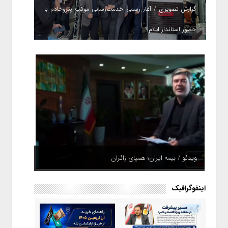
گزارش تصویری / آغاز رسمی خدمت‌رسانی موکب پتروخادم با
حضور استاندار ایلام
ویدئو / بیمه ایران؛ همپای زائران
اینفوگرافیک