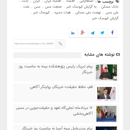
اشتغالزایی
اقتصاد
اقتصاد ایران
ایران
بانک
برچسب ها :
,
,
,
,
,
بانک مسکن
به گزارش کیوسک خبر
صنعت مس
مس
ملت
,
,
,
,
,
ملی مس
نهضت ملی مسکن
هیات مدیره
کیوسک خبر
,
,
,
,
گزارش کیوسک خبر
https://www.kioskekhabar.ir/?p=194699
نوشته های مشابه
پیام تبریک رئیس پژوهشکده بیمه به مناسبت روز
خبرنگار
قلم، حافظ حقیقت؛ خبرنگار، روایتگر آگاهی
۱۷ مردادماه‌؛ تجلی‌گاه تعهد و حقیقت‌جویی در مسیر
آگاهی‌بخشی
پیام مدیرعامل بیمه آسیا به مناسبت روز خبرنگار