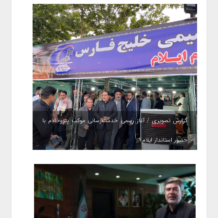
گزارش تصویری / آغاز رسمی خدمت‌رسانی موکب پتروخادم با
حضور استاندار ایلام