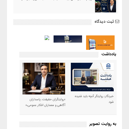
ثبت دیدگاه
یادداشت
خبرنگار؛ روایتگر آنچه باید شنیده
«روایتگران حقیقت، پاسداران
شود
آگاهی و معماران افکار عمومی،»
به روایت تصویر