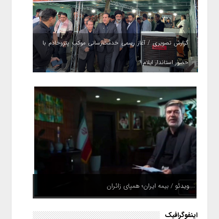
گزارش تصویری / آغاز رسمی خدمت‌رسانی موکب پتروخادم با
حضور استاندار ایلام
ویدئو / بیمه ایران؛ همپای زائران
اینفوگرافیک