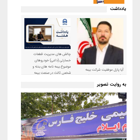
یادداشت
چالش های مدیریت قطعات
خسارتی (داغی) خودروهای
موضوع بیمه نامه های بدنه و
آیا پازل موفقیت شرکت بیمه
شخص ثالث در صنعت بیمه
حکمت صبا در سال ۱۴۰۵ کامل می
شود؟!
به روایت تصویر