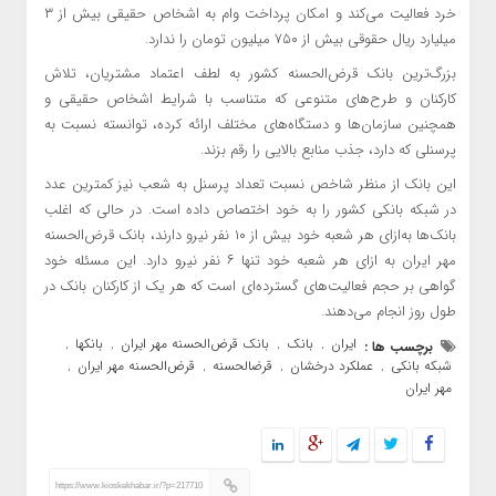
خرد فعالیت می‌کند و امکان پرداخت وام‌ به اشخاص حقیقی بیش از ۳
میلیارد ریال حقوقی بیش از ۷۵۰ میلیون تومان را ندارد.
بزرگ‌ترین بانک قرض‌الحسنه کشور به لطف اعتماد مشتریان، تلاش
کارکنان و طرح‌های متنوعی که متناسب با شرایط اشخاص حقیقی و
همچنین سازمان‌ها و دستگاه‌های مختلف ارائه کرده، توانسته نسبت به
پرسنلی که دارد، جذب منابع بالایی را رقم بزند.
این بانک از منظر شاخص نسبت تعداد پرسنل به شعب نیز کمترین عدد
در شبکه بانکی کشور را به خود اختصاص داده است. در حالی که اغلب
بانک‌ها به‌ازای هر شعبه خود بیش از ۱۰ نفر نیرو دارند، بانک قرض‌الحسنه
مهر ایران به ازای هر شعبه خود تنها ۶ نفر نیرو دارد. این مسئله خود
گواهی بر حجم فعالیت‌های گسترده‌ای است که هر یک از کارکنان بانک در
طول روز انجام می‌دهند.
ایران
بانک
بانک قرض‌الحسنه مهر ایران
بانکها
برچسب ها :
,
,
,
,
شبکه بانکی
عملکرد درخشان
قرضالحسنه
قرض‌الحسنه مهر ایران
,
,
,
,
مهر ایران
https://www.kioskekhabar.ir/?p=217710