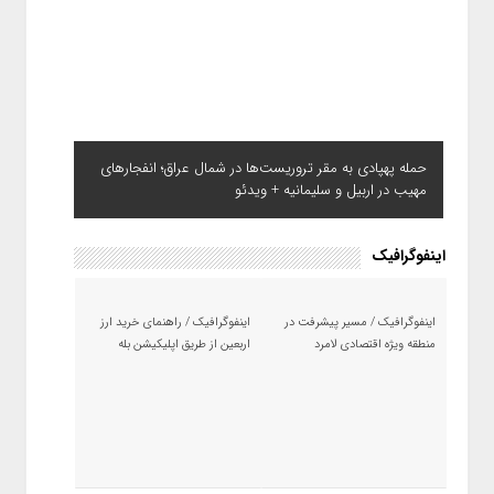
حمله پهپادی به مقر تروریست‌ها در شمال عراق؛ انفجارهای
مهیب در اربیل و سلیمانیه + ویدئو
اینفوگرافیک
اینفوگرافیک / مسیر پیشرفت در
اینفوگرافیک / راهنمای خرید ارز
منطقه ویژه اقتصادی لامرد
اربعین از طریق اپلیکیشن بله