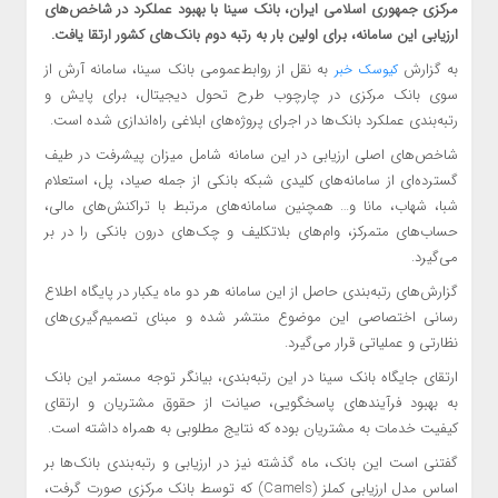
مرکزی جمهوری اسلامی ایران، بانک سینا با بهبود عملکرد در شاخص‌های
ارزیابی این سامانه، برای اولین بار به رتبه دوم بانک‌های کشور ارتقا یافت.
به گزارش
به نقل از روابط‌عمومی بانک سینا، سامانه آرش از
کیوسک خبر
سوی بانک مرکزی در چارچوب طرح تحول دیجیتال، برای پایش و
رتبه‌بندی عملکرد بانک‌ها در اجرای پروژه‌های ابلاغی راه‌اندازی شده است.
شاخص‌های اصلی ارزیابی در این سامانه شامل میزان پیشرفت در طیف
گسترده‌ای از سامانه‌های کلیدی شبکه بانکی از جمله صیاد، پل، استعلام
شبا، شهاب، مانا و… همچنین سامانه‌های مرتبط با تراکنش‌های مالی،
حساب‌های متمرکز، وام‌های بلاتکلیف و چک‌های درون بانکی را در بر
می‌گیرد.
گزارش‌های رتبه‌بندی حاصل از این سامانه هر دو ماه یکبار در پایگاه اطلاع
رسانی اختصاصی این موضوع منتشر شده و مبنای تصمیم‌گیری‌های
نظارتی و عملیاتی قرار می‌گیرد.
ارتقای جایگاه بانک سینا در این رتبه‌بندی، بیانگر توجه مستمر این بانک
به بهبود فرآیندهای پاسخگویی، صیانت از حقوق مشتریان و ارتقای
کیفیت خدمات به مشتریان بوده که نتایج مطلوبی به همراه داشته است.
گفتنی است این بانک، ماه گذشته نیز در ارزیابی و رتبه‌بندی بانک‌ها بر
اساس مدل ارزیابی کملز (Camels) که توسط بانک مرکزی صورت گرفت،