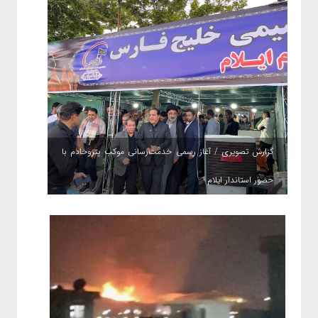
گزارش تصویری / آغاز رسمی خدمت‌رسانی موکب پتروخادم با
حضور استاندار ایلام