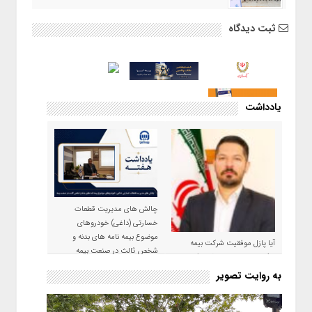
ثبت دیدگاه
یادداشت
چالش های مدیریت قطعات
خسارتی (داغی) خودروهای
موضوع بیمه نامه های بدنه و
آیا پازل موفقیت شرکت بیمه
شخص ثالث در صنعت بیمه
حکمت صبا در سال ۱۴۰۵ کامل می
شود؟!
به روایت تصویر