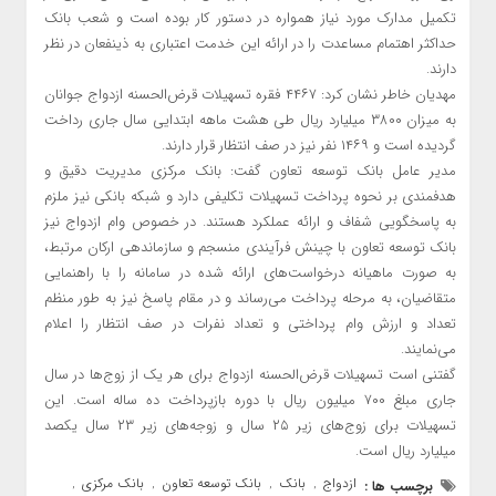
تکمیل مدارک مورد نیاز همواره در دستور کار بوده است و شعب بانک
حداکثر اهتمام مساعدت را در ارائه این خدمت اعتباری به ذینفعان در نظر
دارند.
مهدیان خاطر نشان کرد: ۴۴۶۷ فقره تسهیلات قرض‌الحسنه ازدواج جوانان
به میزان ۳۸۰۰ میلیارد ریال طی هشت ماهه ابتدایی سال جاری رداخت
گردیده است و ۱۴۶۹ نفر نیز در صف انتظار قرار دارند.
مدیر عامل بانک توسعه تعاون گفت: بانک مرکزی مدیریت دقیق و
هدفمندی بر نحوه پرداخت تسهیلات تکلیفی دارد و شبکه بانکی نیز ملزم
به پاسخگویی شفاف و ارائه عملکرد هستند. در خصوص وام ازدواج نیز
بانک توسعه تعاون با چینش فرآیندی منسجم و سازماندهی ارکان مرتبط،
به صورت ماهیانه درخواست‌های ارائه شده در سامانه را با راهنمایی
متقاضیان، به مرحله پرداخت می‌رساند و در مقام پاسخ نیز به طور منظم
تعداد و ارزش وام پرداختی و تعداد نفرات در صف انتظار را اعلام
می‌نمایند.
گفتنی است تسهیلات قرض‌الحسنه ازدواج برای هر یک از زوج‌ها در سال
جاری مبلغ ۷۰۰ میلیون ریال با دوره بازپرداخت ده ساله است. این
تسهیلات برای زوج‌های زیر ۲۵ سال و زوجه‌های زیر ۲۳ سال یکصد
میلیارد ریال است.
ازدواج
بانک
بانک توسعه تعاون
بانک مرکزی
برچسب ها :
,
,
,
,