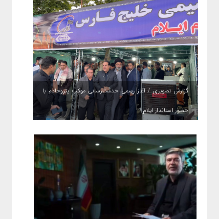
گزارش تصویری / آغاز رسمی خدمت‌رسانی موکب پتروخادم با
حضور استاندار ایلام