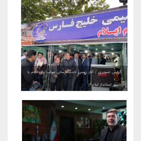
گزارش تصویری / آغاز رسمی خدمت‌رسانی موکب پتروخادم با
حضور استاندار ایلام