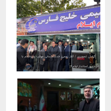
گزارش تصویری / آغاز رسمی خدمت‌رسانی موکب پتروخادم با
حضور استاندار ایلام