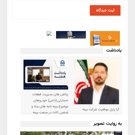
یادداشت
چالش های مدیریت قطعات
خسارتی (داغی) خودروهای
موضوع بیمه نامه های بدنه و
آیا پازل موفقیت شرکت بیمه
شخص ثالث در صنعت بیمه
حکمت صبا در سال ۱۴۰۵ کامل می
شود؟!
به روایت تصویر