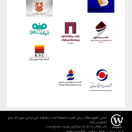
تمامی حقوق مطالب برای "بصیرت"محفوظ است و هرگونه کپی برداری بدون ذکر منبع
ممنوع می باشد.
نشر مطالب با ذکر نام خبرگزاری بصیرت بلامانع است.
طراحی سایت : کلکسیون طراحی
طراحی و اجرا :