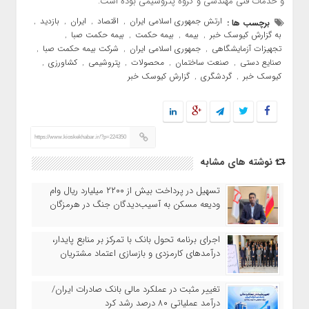
و خدمات فنی مهندسی و گروه پتروشیمی بوده است.
ارتش جمهوری اسلامی ایران
اقتصاد
ایران
بازدید
برچسب ها :
,
,
,
,
به گزارش کیوسک خبر
بیمه
بیمه حکمت
بیمه حکمت صبا
,
,
,
,
تجهیزات آزمایشگاهی
جمهوری اسلامی ایران
شرکت بیمه حکمت صبا
,
,
,
صنایع دستی
صنعت ساختمان
محصولات
پتروشیمی
کشاورزی
,
,
,
,
,
کیوسک خبر
گردشگری
گزارش کیوسک خبر
,
,
https://www.kioskekhabar.ir/?p=224350
نوشته های مشابه
تسهیل در پرداخت بیش از ۲۲۰۰ میلیارد ریال وام
ودیعه مسکن به آسیب‌دیدگان جنگ در هرمزگان
اجرای برنامه تحول بانک با تمرکز بر منابع پایدار،
درآمدهای کارمزدی و بازسازی اعتماد مشتریان
تغییر مثبت در عملکرد مالی بانک صادرات ایران/
درآمد عملیاتی ۸۰ درصد رشد کرد