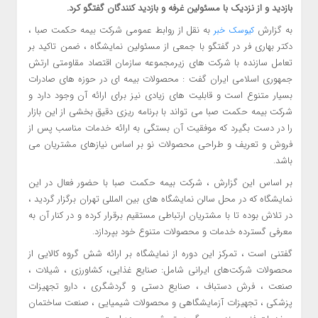
بازدید و از نزدیک با مسئولین غرفه و بازدید کنندگان گفتگو کرد.
به گزارش
به نقل از روابط عمومی شرکت بیمه حکمت صبا ،
کیوسک خبر
دکتر بهاری فر در گفتگو با جمعی از مسئولین نمایشگاه ، ضمن تاکید بر
تعامل سازنده با شرکت های زیرمجموعه سازمان اقتصاد مقاومتی ارتش
جمهوری اسلامی ایران گفت : محصولات بیمه ای در حوزه های صادرات
بسیار متنوع است و قابلیت های زیادی نیز برای ارائه آن وجود دارد و
شرکت بیمه حکمت صبا می تواند با برنامه ریزی دقیق بخشی از این بازار
را در دست بگیرد که موفقیت آن بستگی به ارائه خدمات مناسب پس از
فروش و تعریف و طراحی محصولات نو بر اساس نیازهای مشتریان می
باشد.
بر اساس این گزارش ، شرکت بیمه حکمت صبا با حضور فعال در این
نمایشگاه که در محل سالن نمایشگاه های بین المللی تهران برگزار گردید ،
در تلاش بوده تا با مشتریان ارتباطی مستقیم برقرار کرده و در کنار آن به
معرفی گسترده خدمات و محصولات متنوع خود بپردازد.
گفتنی است ، تمرکز این دوره از نمایشگاه بر ارائه شش گروه کالایی از
محصولات شرکت‌های ایرانی شامل: صنایع غذایی، کشاورزی ، شیلات ،
صنعت ، فرش دستباف ، صنایع دستی و گردشگری ، دارو تجهیزات
پزشکی ، تجهیزات آزمایشگاهی و محصولات شیمیایی ، صنعت ساختمان