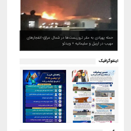
حمله پهپادی به مقر تروریست‌ها در شمال عراق؛ انفجارهای
مهیب در اربیل و سلیمانیه + ویدئو
اینفوگرافیک
اینفوگرافیک / راهنمای خرید ارز