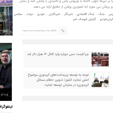
د را بر مزرعه جهان کاشته یا ویروس یاس و ناامیدی را پخش کنند و بسان
 پرشان می سوزد اما تصویری روشن از حقایق ارایه می دهند‌.
رس
جنگ
جنگ اقتصادی
خبرنگار
خبرنگاران
خودرو
دولت
مجلس
,
,
,
,
,
,
,
,
یران‌خودرو
گزارش کیوسک خبر
,
گزارش
پتروخاد
https://www.kioskekhabar.ir/?p=163645
چرا قیمت مس دوباره وارد کانال ۱۴ هزار دلار شد
توجه به توسعه زیرساخت‌های کریدوری موضوع
اصلی تجارت کشور/ تدوین «نظام مسائل
کریدوری» در سازمان توسعه تجارت
حمله پ
ویدئو /
انفجار
اینفوگرا