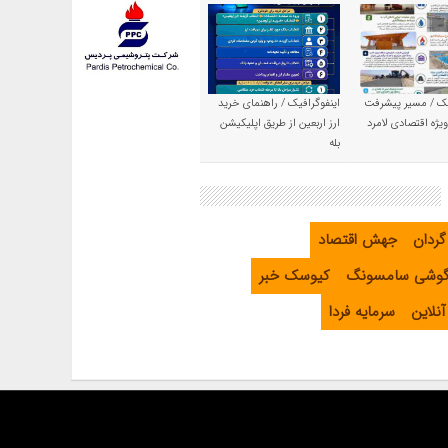
یک / مسیر پیشرفت
اینفوگرافیک / راهنمای خرید
یژه اقتصادی لامرد
ارز اربعین از طریق اپلیکیشن
بله
گردان
جهش اقتصاد
گوشی سامسونگ
کیوسک خبر
نلاین
سرمایه فردا