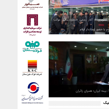
 تصویری / آغاز رسمی خدمت‌رسانی موکب
م با حضور استاندار ایلام
هپادی به مقر تروریست‌ها در شمال عراق؛
 بیمه ایران؛ همپای زائران
های مهیب در اربیل و سلیمانیه + ویدئو
فیک