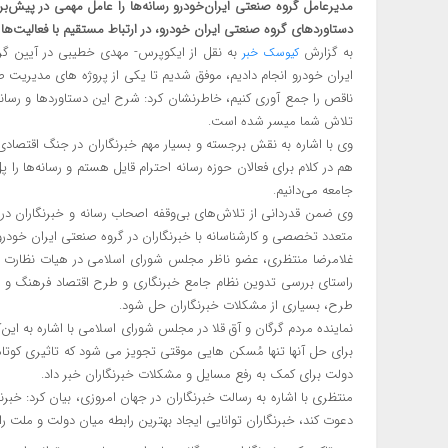
مدیرعامل گروه صنعتی ایران‌خودرو رسانه‌ها را عامل مهمی در پیش‌
دستاوردهای گروه صنعتی ایران خودرو، در ارتباط مستقیم با فعالیت‌ها 
به گزارش
به نقل از ایکوپرس- مهدی خطیبی در آیین گرامی
کیوسک خبر
ایران خودرو انجام دادیم، موفق شدیم تا یکی از پروژه های مدیریت 
ناقص را جمع آوری کنیم، خاطرنشان کرد: شرح این دستاوردها و رساند
تلاش شما میسر شده است.
وی با اشاره به نقش برجسته و بسیار مهم خبرنگاران در جنگ اقتصاد
هم در کلام برای فعالان حوزه رسانه احترام قایل هستم و رسانه‌ها را 
جامعه می‌دانیم.
وی ضمن قدردانی از تلاش‌های بی‌وقفه اصحاب رسانه و خبرنگاران در
متعدد تخصصی و کارشناسانه با خبرنگاران در گروه صنعتی ایران خودر
غلامرضا منتظری، عضو ناظر مجلس شورای اسلامی در هیات نظارت بر 
راستای بررسی تدوین نظام جامع خبرنگاری و طرح اقتصاد فرهنگ و ح
طرح، بسیاری از مشکلات خبرنگاران حل شود.
نماینده مردم گرگان و آق قلا در مجلس شورای اسلامی با اشاره به ای
برای حل آنها تنها مُسکن هایی موقتی تجویز می شود که تاثیری کوت
دولت برای کمک به رفع مسایل و مشکلات خبرنگاران خبر داد.
منتظری با اشاره به رسالت خبرنگاران در جهان امروزی، بیان کرد: خبر
دعوت کند، خبرنگاران توانایی ایجاد بهترین رابطه میان دولت و ملت را د