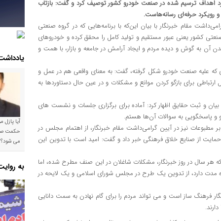
برد اهداف ترسیم شده در صنعت خودرو کشور توصیف کرد و گفت: بازتاب
و رویکرد حرفه‌ای رسانه‌هاست.
‌داشت مقام خبرنگار با بیان این‌که با برنامه‌هایی که در گروه صنعتی
صنعتی کشور یعنی عبور مستقیم و تولید کامل را محقق کرده و خودروهای
ن آن به گوش و دیده مردم و ایجاد آرامش در جامعه و بازار، با همت و
یادداشت
ی که علیه صنعت خودرو شکل گرفته، گفت: به معنای واقعی هم در عمل و
پل ارتباطی برای بازگو کردن موانع و مشکلات و در عین حال دستاوردها به
 بیان و ثبت حقایق اظهار کرد: آماده برای برگزاری جلسات و نشست های
و و پاسخگویی به سوالات آن‌ها هستم.
آیا پازل 
مطبوعات نیز در آیین گرامی‌داشت مقام خبرنگار، از اهتمام مجلس در
مایت از صنایع خلاق فرهنگی خبر داد و گفت: امید است با تدوین این
می شود؟!
ن‌که هر سال در روز خبرنگار، مشکلات شاغلان در این صنف مطرح شده، اما
به روای
اه مدت دارد، از تدوین یک طرح در مجلس شورای اسلامی و یک لایحه در
نگار فرهنگ ساز است و می تواند مردم را برای گام نهادن به سمت دانایی
ارند.