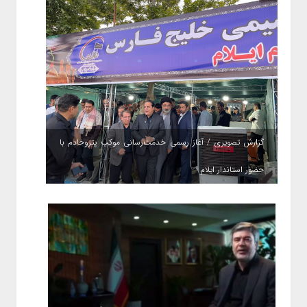
گزارش تصویری / آغاز رسمی خدمت‌رسانی موکب پتروخادم با
حضور استاندار ایلام