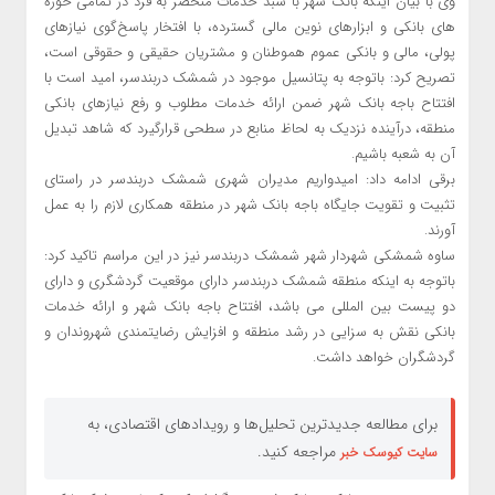
وی با بیان اینکه بانک شهر با سبد خدمات منحصر به فرد در تمامی حوزه
های بانکی و ابزارهای نوین مالی گسترده، با افتخار پاسخ‌گوی نیازهای
پولی، مالی و بانکی عموم هموطنان و مشتریان حقیقی و حقوقی است،
تصریح کرد: باتوجه به پتانسیل موجود در شمشک دربندسر، امید است با
افتتاح باجه بانک شهر ضمن ارائه خدمات مطلوب و رفع نیازهای بانکی
منطقه، درآینده نزدیک به لحاظ منابع در سطحی قرارگیرد که شاهد تبدیل
آن به شعبه باشیم.
برقی ادامه داد: امیدواریم مدیران شهری شمشک دربندسر در راستای
تثبیت و تقویت جایگاه باجه بانک شهر در منطقه همکاری لازم را به عمل
آورند.
ساوه شمشکی شهردار شهر شمشک دربندسر نیز در این مراسم تاکید کرد:
باتوجه به اینکه منطقه شمشک دربندسر دارای موقعیت گردشگری و دارای
دو پیست بین المللی می باشد، افتتاح باجه بانک شهر و ارائه خدمات
بانکی نقش به سزایی در رشد منطقه و افزایش رضایتمندی شهروندان و
گردشگران خواهد داشت.
برای مطالعه جدیدترین تحلیل‌ها و رویدادهای اقتصادی، به
مراجعه کنید.
سایت کیوسک خبر