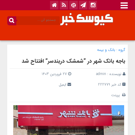
گروه :
بانک‌ و بیمه
باجه بانک شهر در “شمشک دربندسر” افتتاح شد
نویسنده :
admin
27 فروردین 1403
کد خبر 222779
ایمیل
پرینت