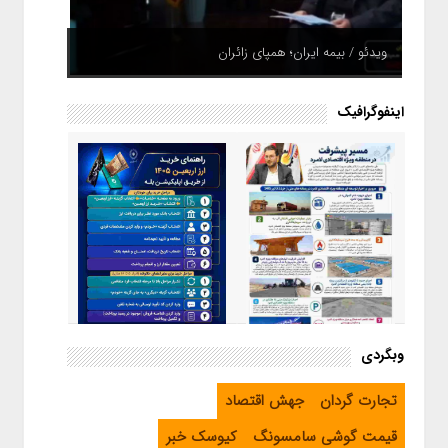
ویدئو / بیمه ایران؛ همپای زائران
اینفوگرافیک
اینفوگرافیک / راهنمای خرید ارز
وبگردی
اربعین از طریق اپلیکیشن بله
اینفوگرافیک / مسیر پیشرفت در
تجارت گردان
جهش اقتصاد
منطقه ویژه اقتصادی لامرد
قیمت گوشی سامسونگ
کیوسک خبر