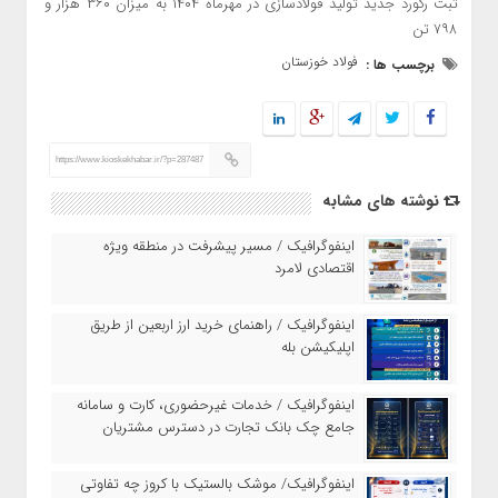
ثبت رکورد جدید تولید فولادسازی در مهرماه ۱۴۰۴ به میزان ۳۶۰ هزار و
۷۹۸ تن
فولاد خوزستان
برچسب ها :
https://www.kioskekhabar.ir/?p=287487
نوشته های مشابه
اینفوگرافیک / مسیر پیشرفت در منطقه ویژه
اقتصادی لامرد
اینفوگرافیک / راهنمای خرید ارز اربعین از طریق
اپلیکیشن بله
اینفوگرافیک / خدمات غیرحضوری، کارت و سامانه
جامع چک بانک تجارت در دسترس مشتریان
اینفوگرافیک/ موشک بالستیک با کروز چه تفاوتی