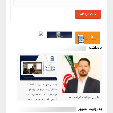
یادداشت
چالش های مدیریت قطعات
خسارتی (داغی) خودروهای
موضوع بیمه نامه های بدنه و
آیا پازل موفقیت شرکت بیمه
شخص ثالث در صنعت بیمه
حکمت صبا در سال ۱۴۰۵ کامل می
شود؟!
به روایت تصویر