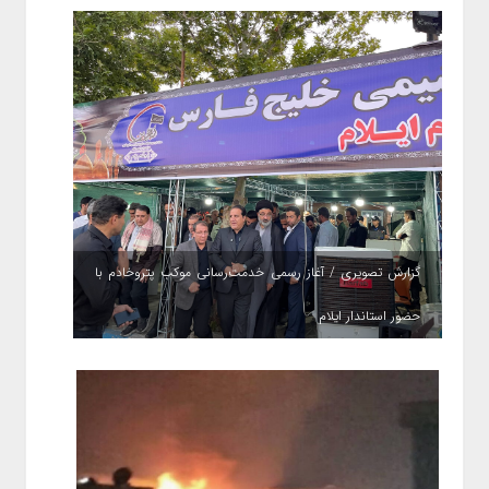
گزارش تصویری / آغاز رسمی خدمت‌رسانی موکب پتروخادم با
حضور استاندار ایلام