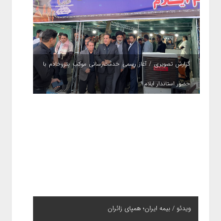
گزارش تصویری / آغاز رسمی خدمت‌رسانی موکب پتروخادم با
حضور استاندار ایلام
ویدئو / بیمه ایران؛ همپای زائران