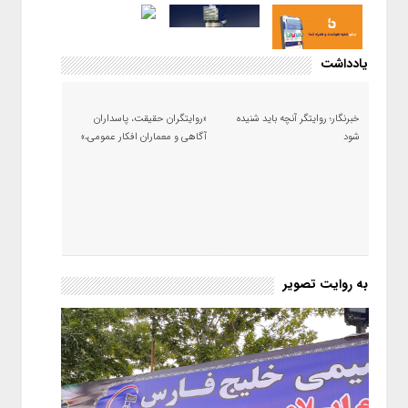
یادداشت
خبرنگار؛ روایتگر آنچه باید شنیده
«روایتگران حقیقت، پاسداران
شود
آگاهی و معماران افکار عمومی،»
به روایت تصویر