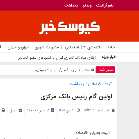
اینفوگرافیک
ویدئو
یادداشت
خانه
اقتصادی
اجتماعی
مدیریت شهری
ایران و جهان
ف
اخبار ویژه
ارتقای مبادلات تجاری ایران با کشورهای عضو اتحادیه اقتصادی اور
مسیر شما
اقتصادی
» اولین گام رئیس بانک مرکزی
گروه :
اقتصادی
/
یادداشت
اولین گام رئیس بانک مرکزی
نویسنده :
admin
14 دی 1401
کد خبر 177679
ایمیل
پ
آلبرت بغزیان؛ اقتصاددان