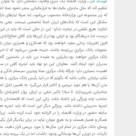
ـ وزارت اقتصاد یک سری وظایف مشخص دارد. به عنوان مثال
کیوسک خبر
تنظیم کند که مثل ماجرای مالیات‌ها به فرارمالیاتی منجر نشود.عملا 
که زیر مجموعه این وزارتخانه محسوب می‌شود، اما صرفا نیاز‌های بازار‌ه
مشکل این است که بانک‌های ایران اصلا تخصصی نیستند. یعنی به عن
تجارت هیچ نقشی در تجارت ندارد. این در حالی است که باید در این
درست، اما دیرهنگام بود و خیلی زودتر از این‌ها باید آقای صالح‌آبادی
قبیل تغییرات زمانی مفید خواهند بود که همکاری و همیاری میان بانک
مصوبات بانک مرکزی بی‌توجه باشند، نتیجه همین می‌شود که تا امروز 
بانک مرکزی خواهند بود.بنابراین به عقیده من باید در نخستین گام
مدیران خود ایجاد کنند. معاونان این دو نهاد باید تجربه کافی در س
اهمیت بسیاری دارد. چراکه بانک مرکزی عملا ویترین سیستم بانکی
شاید برایتان جالب باشد که بگویم که در دنیا رئیس بانک مرکزی را ه
بدن آن‌ها را هم مورد بررسی و آنالیز قرار می‌گیرد. به همین دلیل 
سخنرانی نمی‌پردازند تا مبادا تاثیر منفی بر ارزش پول کشورشان بگ
منتخب چند ویژگی بارز داشته باشد. یکی این است که اقتصاددان باشد. 
تجربه مدیریتی داشته باشد. ویژگی دیگر این است که باید تجربه ف
سابقه حضور در وزارت اقتصاد را در کارنامه خود ثبت کرده باشد. ز
همکار و همیار هستند و به هیچ عنوان نباید در برابر یکدیگر قرار ب
روسای بانک مرکزی در تمام این سال‌ها را مورد بررسی قرار دهید، 
نکردند. در دوران آن‌ها نوساناتی وجود داشت، اما در یک پرسه چند ساله