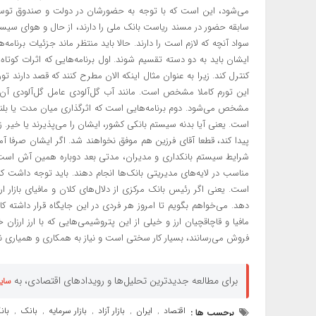
می‌شود، این است که با توجه به حضورشان در دولت و صندوق توسعه 
سابقه حضور در مسند ریاست بانک ملی را دارند، از حال و هوای سیس
سواد آنچه که لازم است را دارند. حالا باید منتظر ماند جزئیات برنامه‌ه
ایشان باید به دو دسته تقسیم شوند. اول برنامه‌هایی که اثرات کوتاه 
این تورم کاملا مشخص است. مانند آب گل‌آلودی عامل گل‌آلودی آن
مشخص می‌شود. دوم برنامه‌هایی است که اثرگذاری میان مدت یا بلند
است. یعنی آیا بدنه سیستم بانکی کشور، ایشان را می‌پذیرند یا خیر.
پیدا کند، قطعا آقای فرزین هم موفق نخواهند شد. اگر ایشان صرفا آم
شرایط سیستم بانکداری و مدیران، مدتی بعد دوباره همین آش است و 
مناسب در لایه‌های مدیریتی بانک‌ها انجام دهند. باید توجه داشت که با
است. یعنی اگر رئیس بانک مرکزی از دلال‌های کلان و مافیای بازار ار
دهد. می‌خواهم بگویم تا امروز هر فردی در این جایگاه قرار داشته ک
مافیا و قاچاقچیان ارز و خیلی از این پتروشیمی‌هایی که با ارز ارزان خور
فروش می‌رسانند، بسیار کار سختی است و نیاز به همکاری و همیاری نه
برای مطالعه جدیدترین تحلیل‌ها و رویدادهای اقتصادی، به
سای
اقتصاد
ایران
بازار آزاد
بازار سرمایه
بانک
بان
برچسب ها :
,
,
,
,
,