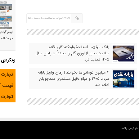
https://www.kioskekhabar.ir/?p=177679
اینفوگراف
در منطقه و
بانک مرکزی، استفادۀ واردکنندگان اقلام
سلامت‌محور از اوراق گام را مجدداً تا پایان سال
۱۴۰۵ تمدید کرد
وبگردی
۶ میلیون تومانی‌ها بخوانند | زمان واریز یارانه
تجارت 
مرداد ۱۴۰۵ و مبلغ دقیق مستمری مددجویان
اعلام شد
قیمت 
تجارت آ
منوع می باشد.