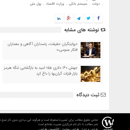
دولت
سیستم بانکی
وزارت اقتصاد
پول ملی
,
,
,
,
نوشته های مشابه
«روایتگران حقیقت، پاسداران آگاهی و معماران
افکار عمومی،»
جهش ۱۶۰ دلاری طلا؛ امید به بازگشایی تنگه هرمز
بازار فلزات گران‌بها را داغ کرد
ثبت دیدگاه
تمامی حقوق مطالب برای "بصیرت"محفوظ است و هرگونه کپی برداری بدون ذکر منبع م
نشر مطالب با ذکر نام خبرگزاری بصیرت بلامانع است.
طراحی سایت : کلکسیون طراحی
طراحی و اجرا :