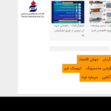
یک / مسیر پیشرفت
اینفوگرافیک / راهنمای خرید
یژه اقتصادی لامرد
ارز اربعین از طریق اپلیکیشن
بله
گردان
جهش اقتصاد
گوشی سامسونگ
کیوسک خبر
نلاین
سرمایه فردا