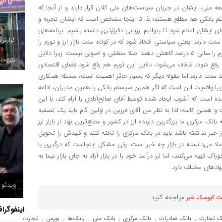
ملی، ایشان در جریان سیاست‌های ملی کلان قرار دارند و از آنجا که
تم بانکی هم مطلع هستند؛ لذا تا اینجا مشخص است که ایشان تجربه و
ای ایشان اعلام شود تا بتوانیم ارزیابی دقیق‌تری داشته باشیم. برنامه‌های
گزارش
مدت دارند. یعنی سیاستی اتخاذ شود که در کوتاه مدت بازار ارز و تورم را
کنترل کند. زیرا به عنوان مثال اینکه الان مطرح کنند که قصد دارند تورم را سالی ۵ درصد کاهش دهند اصلا منطقی و اصولی نیست. زیرا دلایل
پتروخاد
 رفع شود، شفاف می‌شود، دلایل این تورم هم رفع شود فضای اقتصادی
 مدت دارند.اما مقوله دیگر که بسیار حائز اهمیت است، مسئله همکاری
 زیرا واقعیت این است که اگر همین سیستم بانکی با همین مدیران، ادامه
ده است که آشوب ایجاد شده توسط آقای صالح‌آبادی را آرام کند، با این
همین کاسه؛ لذا به نظر من آقای فرزین در اولین گام باید یک تصفیه
نک مرکزی ما بزرگترین دارنده ارز در کشور و مطلع‌ترین نهاد از بازار ارز
ز خبر نداشته باشد باید در بانک مرکزی را تخته کنند و کلیدش را تحویل
املا می‌دانسته در بازار چه خبر است. ولی مشکل اینجاست که درگیری با
اک تهیه می‌کنند، اما ارز درآمد خود را در بازار آزاد به جای بازار نیما به
اد‌های مختلف دارد.
ویدئو /
مراجعه کنید.
ت کیوسک خبر
اینفوگرا
ک تجارت
بانک صادرات
بانک مرکزی
بانک ملی
بانک‌ها
بورس
تجارت
,
,
,
,
,
,