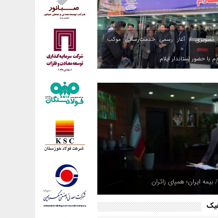
 تصویری / آغاز رسمی خدمت‌رسانی موکب
م با حضور استاندار ایلام
 بیمه ایران؛ همپای زائران
فیک