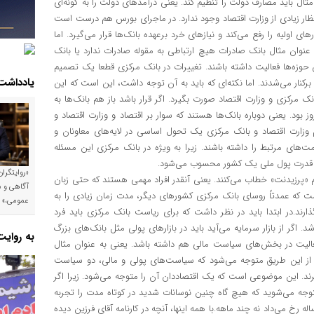
 باید مصارف دولت را تنظیم کند. یعنی درآمد‌های دولت را به گونه‌ای
انتظار زیادی از وزارت اقتصاد وجود ندارد. در ماجرای بورس هم درست است
ای اولیه را رفع می‌کند و نیاز‌های خرد برعهده بانک‌ها قرار می‌گیرد. اما
وان مثال بانک صادرات هیچ ارتباطی به مقوله صادرات ندارد یا بانک
 حوزه‌ها فعالیت داشته باشند. تغییرات در بانک مرکزی قطعا یک تصمیم
یادداشت
 برکنار می‌شدند. اما نکته‌ای که باید به آن توجه داشت، این است که این
 مرکزی و وزارت اقتصاد صورت بگیرد. اگر قرار باشد باز هم بانک‌ها به
بود. یعنی دوباره بانک‌ها هستند که سوار بر اقتصاد و وزارت اقتصاد و
 وزارت اقتصاد و بانک مرکزی یک تحول اساسی در لایه‌های معاونان و
مت‌های مرتبط را داشته باشند. زیرا به ویژه در بانک مرکزی این مسئله
 و قدرت پول ملی یک کشور محسوب می‌شود.
«روایتگرا
م «پرزیدنت» خطاب می‌کنند. یعنی آنقدر افراد مهمی هستند که حتی زبان
آگاهی و م
است که عمدتاً روسای بانک مرکزی کشور‌های دیگر، مدت زمان زیادی را به
عمومی،»
ذارند.در ابتدا باید در نظر داشت که برای ریاست بانک مرکزی باید فرد
اگر از بازار سرمایه می‌آید باید در بازار‌های پولی مثل بانک‌های بزرگ
به روای
عالیت در بخش‌های سیاست مالی هم داشته باشد. یعنی به عنوان مثال
یرا از این طریق متوجه می‌شود که سیاست‌های پولی و مالی، دو سیاست
گیرند. این موضوعی است که یک اقتصاددان آن را متوجه می‌شود. زیرا اگر
متوجه می‌شوید که هیچ گاه چنین نوسانات شدید در کوتاه مدت را تجربه
 رخ می‌داد نه چند ماهه.با همه اینها، آنچه در کارنامه آقای فرزین دیده