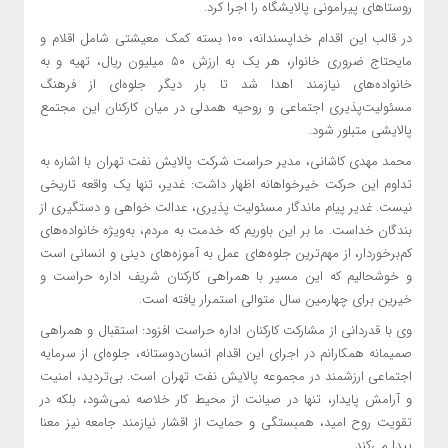
روستاهای پیرامونی پالایشگاه را اجرا کرد.
در قالب این اقدام خداپسندانه، ۱۰۰ بسته کمک معیشتی شامل اقلام و
مایحتاج ضروری خانوار، هر یک به ارزش ۵۰ میلیون ریال، تهیه و به
خانواده‌های نیازمند اهدا شد تا بار دیگر جلوه‌ای از فرهنگ
مسئولیت‌پذیری اجتماعی و روحیه همدلی در میان کارکنان این مجتمع
پالایشی متبلور شود.
محمد مهدی کاشانی، مدیر حراست شرکت پالایش نفت تهران با اشاره به
تداوم این حرکت خیرخواهانه اظهار داشت: غدیر، تنها یک واقعه تاریخی
نیست. غدیر پیام ماندگار مسئولیت‌ پذیری، عدالت ‌خواهی و دستگیری از
بندگان خداست. ما بر این باوریم که خدمت به مردم، به‌ویژه خانواده‌های
کم‌برخوردار، از مهم‌ترین جلوه‌های عمل به آموزه‌های دینی و انسانی است
و خوشحالیم که این مسیر با همراهی کارکنان شریف اداره حراست و
خیرین برای چهارمین سال متوالی استمرار یافته است.
وی با قدردانی از مشارکت کارکنان اداره حراست افزود: استقبال و همراهی
صمیمانه همکارانم در اجرای این اقدام انسان‌دوستانه، جلوه‌ای از سرمایه
اجتماعی ارزشمند در مجموعه پالایش نفت تهران است. بی‌تردید، امنیت
و آرامش پایدار، تنها در صیانت از محیط کار خلاصه نمی‌شود، بلکه در
تقویت روح امید، همبستگی و حمایت از اقشار نیازمند جامعه نیز معنا
پیدا می‌کند.