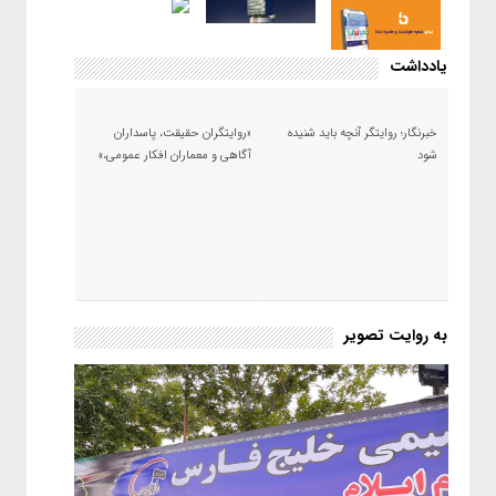
یادداشت
خبرنگار؛ روایتگر آنچه باید شنیده
«روایتگران حقیقت، پاسداران
شود
آگاهی و معماران افکار عمومی،»
به روایت تصویر