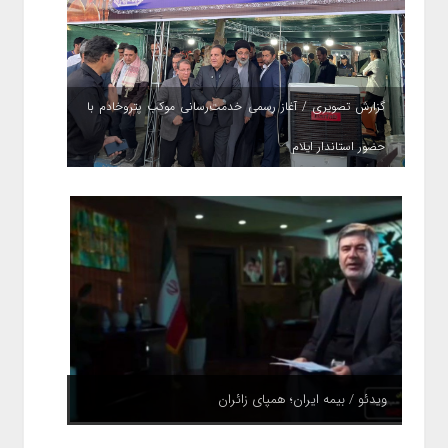
گزارش تصویری / آغاز رسمی خدمت‌رسانی موکب پتروخادم با
حضور استاندار ایلام
ویدئو / بیمه ایران؛ همپای زائران