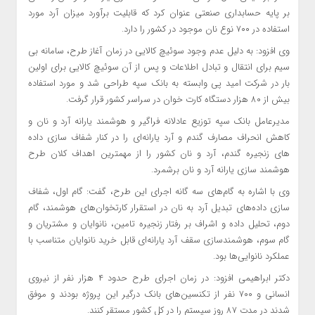
بر پایه حسابداری صنعتی عنوان کرد که قابلیت برآورد میزان آرد مورد
استفاده در ۷۰۰ نوع نان موجود در کشور را دارد.
وی افزود: به دلیل عدم وجود سوئیچ کالایی در زمان آغاز طرح، سامانه بی
سیم برای انتقال و تبادل اطلاعات و پس از آن سوئیچ کالایی برای اولین
بار در شرکت امید پی وابسته به بانک سپه طراحی شد و مورد استفاده
بیش از ۸۰ هزار دستگاه کارت خوان در سراسر کشور قرار گرفت.
مدیرعامل بانک سپه توزیع عادلانه فراگیر و هوشمند یارانه آرد و نان و
کاهش انحراف مصارف گندم و آرد یارانه‌ای را در کنار شفاف سازی داده
های زنجیره گندم، آرد و نان کشور را از مهمترین اهداف کلان طرح
هوشمند سازی یارانه آرد و نان برشمرد.
وی با اشاره به گام‌های سه گانه اجرای این طرح، گفت: گام اول، شفاف
سازی داده‌های تبدیل آرد به نان در استقرار کارتخوان‌های هوشمند، گام
دوم، تحلیل داده و اشراف بر رفتار زنجیره تامین، نانوایان و مشتریان و
گام سوم، هوشمندسازی سقف آرد یارانه‌ای قابل خرید نانوایان متناسب با
عملکرد نانوایی‌ها بود.
دکتر ابراهیمی افزود: در زمان اجرای طرح حدود ۴ هزار نفر از نیروی
انسانی و ۷۰۰ نفر از تکنسین‌های بانک درگیر این پروژه بودند و موفق
شدند در مدت ۸۷ روز سیستم را در کل کشور مستقر کنند.