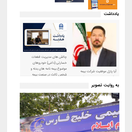
یادداشت
چالش های مدیریت قطعات
خسارتی (داغی) خودروهای
موضوع بیمه نامه های بدنه و
آیا پازل موفقیت شرکت بیمه
شخص ثالث در صنعت بیمه
حکمت صبا در سال ۱۴۰۵ کامل می
شود؟!
به روایت تصویر