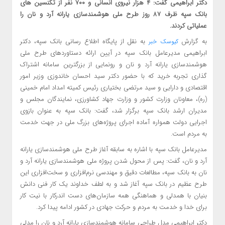
دکتر ابراهیمی گفت: ۴ هزار نیروی انسانی و ۷۰۰ نفر از تکنسین های
بانک سپه ظرف ۸۷ روز طرح ملی هوشمندسازی یارانه آرد و نان را
عملیاتی کردند.
به گزارش
به نقل از پایگاه اطلاع رسانی بانک سپه، دکتر
کیوسک خبر
ابراهیمی مدیرعامل بانک سپه در آیین ارائه دستاوردهای طرح ملی
هوشمندسازی یارانه آرد و نان و رونمایی از بزرگترین سامانه اشتراک
گذاری تجربه خرید که با حضور دکتر سید احسان خاندوزی وزیر امور
اقتصادی و دارایی و سید مرتضی بختیاری رئیس کمیته امداد امام خمینی
(ره)، معاونان وزارت کشور و وزارت جهاد کشاورزی، نمایندگان مجلس و
مدیران ارشد بانک سپه برگزار شد، گفت: بانک سپه به عنوان بازوی
اجرایی دولت همواره آماده اجرای پروژه‌های بزرگ ملی در جهت خدمت
به مردم است.
مدیرعامل بانک سپه با اشاره به سابقه آغاز طرح ملی هوشمندسازی یارانه
آرد و نان، گفت: پس از محول شدن پروژه ملی هوشمندسازی یارانه آرد و
نان به بانک سپه، مطالعات دقیق و مهندسی نرم‌افزاری و سخت‌افزاری این
طرح عظیم در بانک سپه آغاز شد و به لطف خداوند یک کار فنی دانش
بنیان با همدلی و هماهنگی همه سازمان‌های دست اندرکار با نیت کار
برای خدا و خدمت به مردم و حرکت جهادی در کشور ادامه پیدا کرد.
دکتر ابراهیمی مدل طراحی سامانه هوشمندسازی یارانه آرد و نان را مدلی