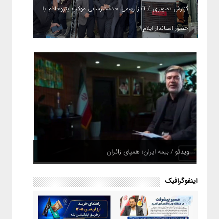
گزارش تصویری / آغاز رسمی خدمت‌رسانی موکب پتروخادم با
حضور استاندار ایلام
ویدئو / بیمه ایران؛ همپای زائران
اینفوگرافیک