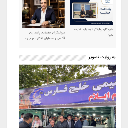
خبرنگار؛ روایتگر آنچه باید شنیده
«روایتگران حقیقت، پاسداران
شود
آگاهی و معماران افکار عمومی،»
به روایت تصویر