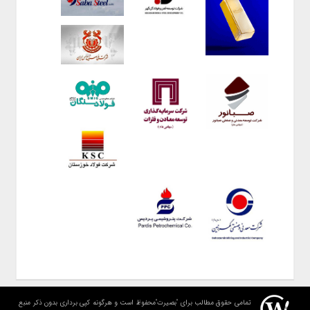
تمامی حقوق مطالب برای "بصیرت"محفوظ است و هرگونه کپی برداری بدون ذکر منبع