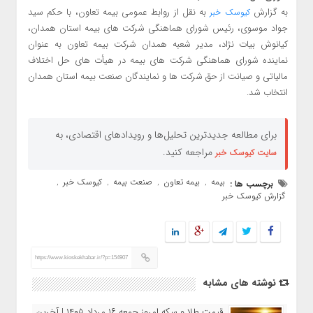
به گزارش
به نقل از روابط عمومی بیمه تعاون، با حکم سید
کیوسک خبر
جواد موسوی، رئیس شورای هماهنگی شرکت های بیمه استان همدان،
کیانوش بیات نژاد، مدیر شعبه همدان شرکت بیمه تعاون به عنوان
نماینده شورای هماهنگی شرکت های بیمه در هیأت های حل اختلاف
مالیاتی و صیانت از حق شرکت ها و نمایندگان صنعت بیمه استان همدان
انتخاب شد.
برای مطالعه جدیدترین تحلیل‌ها و رویدادهای اقتصادی، به
مراجعه کنید.
سایت کیوسک خبر
بیمه
بیمه تعاون
صنعت بیمه
کیوسک خبر
برچسب ها :
,
,
,
,
گزارش کیوسک خبر
https://www.kioskekhabar.ir/?p=154907
نوشته های مشابه
قیمت طلا و سکه امروز جمعه ۱۶ مرداد ۱۴۰۵ | آخرین