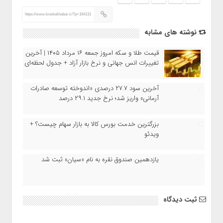
https://www.kioskekhabar.ir/?p=164131
نوشته های مشابه
قیمت طلا و سکه امروز جمعه ۱۶ مرداد ۱۴۰۵ | آخرین
تغییرات انس جهانی و نرخ بازار آزاد + جدول لحظه‌ای
آخرین سود ۲۷.۷ درصدی «اندوخته توسعه صادرات
آرمانی» واریز شد؛ نرخ جدید ۲۹.۱ درصد
بزرگترین خدمت بورس کالا به بازار سهام چیست؟ +
ویدئو
یازدهمین صندوق نقره به نام «سیان» ثبت شد
ثبت دیدگاه