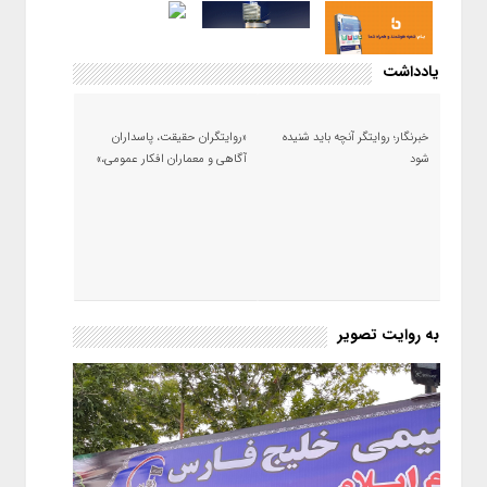
یادداشت
خبرنگار؛ روایتگر آنچه باید شنیده
«روایتگران حقیقت، پاسداران
شود
آگاهی و معماران افکار عمومی،»
به روایت تصویر