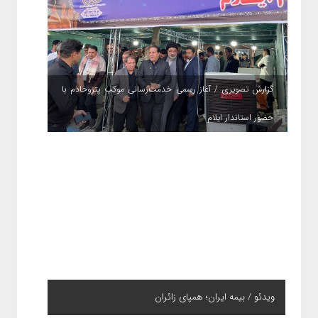
گزارش تصویری / آغاز رسمی خدمت‌رسانی موکب پتروخادم با
حضور استاندار ایلام
ویدئو / بیمه ایران؛ همپای زائران