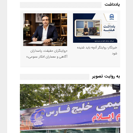
یادداشت
خبرنگار؛ روایتگر آنچه باید شنیده
«روایتگران حقیقت، پاسداران
شود
آگاهی و معماران افکار عمومی،»
به روایت تصویر