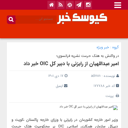
گروه :
خبر ویژه
در واکنش به هتک حرمت نشریه فرانسوی؛
امیر عبداللهیان از رایزنی با دبیر کل OIC خبر داد
نویسنده :
admin
17 دی 1401
کد خبر 177788
ایمیل
پرینت
وزیر امور خارجه کشورمان در رایزنی با وزرای خارجه پاکستان ،کویت و
دبیرکل سازمان همکاری اسلامی OIC بر محکومیت هتک حرمت