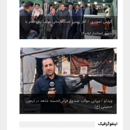
گزارش تصویری / آغاز رسمی خدمت‌رسانی موکب پتروخادم با
حضور استاندار ایلام
ویدئو / برپایی موکب صندوق قرض‌الحسنه شاهد در اربعین
حسینی (ع)
ویدئو / بیمه ایران؛ همپای زائران
اینفوگرافیک