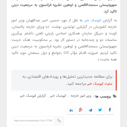
صهیونیستی مسجدالاقصی و توهین نشریه فرانسوی به مرجعیت دینی
تاکید کرد.
به گزارش
به نقل از مهر، ‏حسین امیر عبداللهیان وزیر امور
کیوسک خبر
خارجه کشورمان در گزارشی توئیتری نوشت: «با وزرای خارجه پاکستان،
کویت و دبیرکل سازمان همکاری اسلامی رایزنی تلفنی داشتم. پیگیری
مناسبات دو و چندجانبه در دستور کار بود. بر محکومیت هتک حرمت
صهیونیستی مسجدالاقصی و توهین نشریه فرانسوی به مرجعیت دینی
تاکید کردیم. ضرورت اقدام مؤثر OIC ،جوامع و دول مسلمان مورد تاکید
همه ماست.»
برای مطالعه جدیدترین تحلیل‌ها و رویدادهای اقتصادی، به
مراجعه کنید.
سایت کیوسک خبر
وزیر امور خارجه
کیوسک خبر
گزارش کیوسک خبر
برچسب ها :
,
,
https://www.kioskekhabar.ir/?p=177788