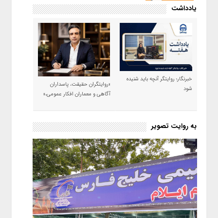
یادداشت
خبرنگار؛ روایتگر آنچه باید شنیده
«روایتگران حقیقت، پاسداران
شود
آگاهی و معماران افکار عمومی،»
به روایت تصویر