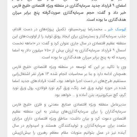
امضای ۹ قرارداد جدید سرمایه‌گذاری در منطقه ویژه اقتصادی خلیج فارس
خبر داد و گفت: حجم سرمایه‌گذاری صورت‌گرفته پنج برابر میزان
هدف‌گذاری ما بوده است.
ـ محمدرضا پیرحسینلو، تکمیل پروژه‌های در دست اقدام،
کیوسک خبر
جذب سرمایه‌گذار و بسترسازی برای ایجاد رونق تولید را از اولویت‌های این
منطقه عظیم اقتصادی در سال جاری عنوان کرد و گفت: در ۱۰ماهه نخست
امسال ۹ قرارداد سرمایه‌گذاری به ارزش بیش از ۷۵۰ میلیون دلار به امضا
رسیده که به پنج برابر میزان هدف‌گذاری ما بوده است.
وی با تاکید بر این که توسعه در منطقه ویژه اقتصادی خلیج فارس
همچنان ادامه دارد و بنا بر محاسبات انجام شده ۱۳ هزار نفر اشتغال‌زایی
مستقیم طرح‌های در دست اجرا خواهد بود، گفت: قرادادهای جدید امضا
شده در حوزه تولید ورق ضد زنگ، ورق گرم نورد فولادی، رول ورق نورد
گرم، گچ میکرونیزه، بتن آماده و … خواهد بود.
مدیرعامل منطقه ویژه اقتصادی صنایع معدنی و فلزی خلیج فارس
سرمایه‌گذاران را برای سرمایه‌گذاری‌های بیشتر به این منطقه عظیم
اقتصادی دعوت کرد و بیان داشت: مناطق ویژه اقتصادی دارای مزایای
متعدد برای سرمایه‌گذاران و تولیدکنندگان هستند و امیدوارم در سال
آینده نیز در عمل بتوانیم منویات مقام معظم رهبری را بیش‌ازپیش