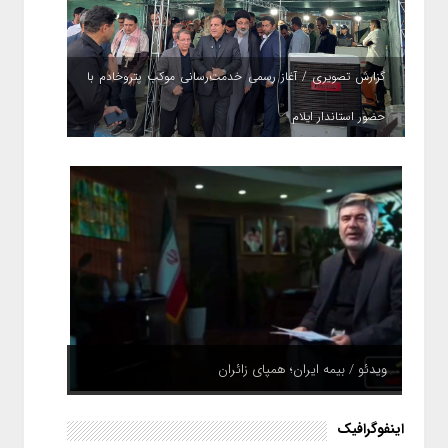
گزارش تصویری / آغاز رسمی خدمت‌رسانی موکب پتروخادم با
حضور استاندار ایلام
ویدئو / بیمه ایران؛ همپای زائران
اینفوگرافیک