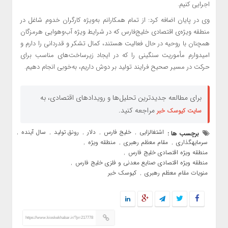
اجرایی کنیم.
وی در پایان اضافه کرد: از تمام همکارانم به‌ویژه کارگران خدوم شاغل در
منطقه ویژه‌ی اقتصادی خلیج‌فارس که در شرایط ویژه آب‌وهوایی هرمزگان
همچنان با روحیه در حال فعالیت هستند، کمال تشکر و قدردانی را دارم و
امیدوارم مأموریت سنگینی را که در ایجاد زیرساخت‌های مناسب برای
حرکت در مسیر صحیح فرایند تولید بر دوش داریم، به‌خوبی انجام دهیم.
برای مطالعه جدیدترین تحلیل‌ها و رویدادهای اقتصادی، به
مراجعه کنید.
سایت کیوسک خبر
اشتغالزایی
خلیج فارس
دلار
رونق تولید
سال آینده
برچسب ها :
,
,
,
,
,
سرمایهگذاری
مقام معظم رهبری
منطقه ویژه
,
,
,
منطقه ویژه اقتصادی خلیج فارس
,
منطقه ویژه اقتصادی صنایع معدنی و فلزی خلیج فارس
,
منویات مقام معظم رهبری
کیوسک خبر
,
https://www.kioskekhabar.ir/?p=217778